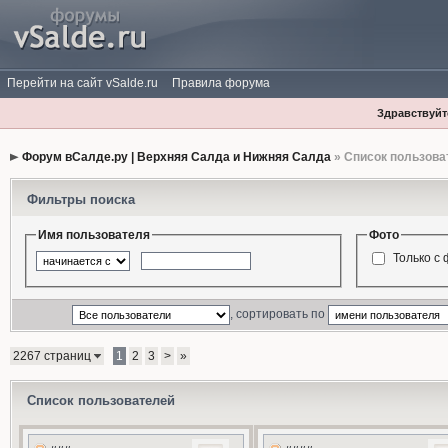
Перейти на сайт vSalde.ru
Правила форума
Здравствуйте
Форум вСалде.ру | Верхняя Салда и Нижняя Салда
» Список пользова
Фильтры поиска
Имя пользователя
Фото
Только с
, сортировать по
2267 страниц
1
2
3
>
»
Список пользователей