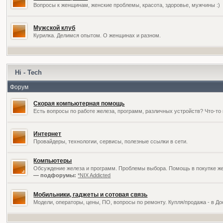
Вопросы к женщинам, женские проблемы, красота, здоровье, мужчины :)
Мужской клуб
Курилка. Делимся опытом. О женщинах и разном.
Hi - Tech
Форум
Скорая компьютерная помощь
Есть вопросы по работе железа, программ, различных устройств? Что-то 
Интернет
Провайдеры, технологии, сервисы, полезные ссылки в сети.
Компьютеры
Обсуждение железа и программ. Проблемы выбора. Помощь в покупке жел
— подфорумы:
*NIX Addicted
Мобильники, гаджеты и сотовая связь
Модели, операторы, цены, ПО, вопросы по ремонту. Купля/продажа - в Д