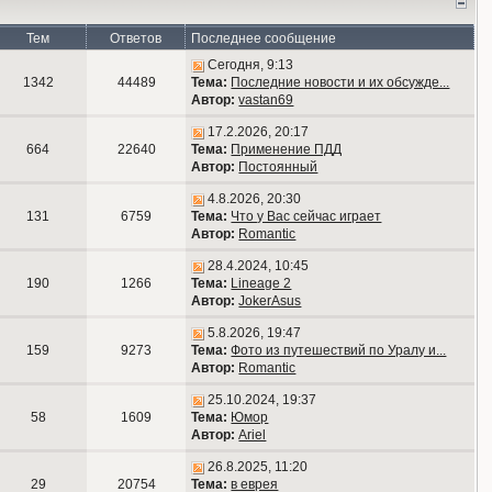
Тем
Ответов
Последнее сообщение
Сегодня, 9:13
1342
44489
Тема:
Последние новости и их обсужде...
Автор:
vastan69
17.2.2026, 20:17
664
22640
Тема:
Применение ПДД
Автор:
Постоянный
4.8.2026, 20:30
131
6759
Тема:
Что у Вас сейчас играет
Автор:
Romantic
28.4.2024, 10:45
190
1266
Тема:
Lineage 2
Автор:
JokerAsus
5.8.2026, 19:47
159
9273
Тема:
Фото из путешествий по Уралу и...
Автор:
Romantic
25.10.2024, 19:37
58
1609
Тема:
Юмор
Автор:
Ariel
26.8.2025, 11:20
29
20754
Тема:
в еврея