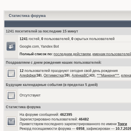
Статистика форума
1241 посетителей за последние 15 минут
1241
гостей,
0
пользователей,
0
скрытых пользователей
Google.com, Yandex Bot
Полный список по:
последним действиям
,
именам пользователе
Поздравляем с днем рождения наших пользователей:
12
пользователей празднуют сегодня свой день рождения
Алеффка
(
38
),
Оптимистка
(
39
),
АлёнкаВС
(
43
),
***Манюня***
,
елен
Будущие календарные события (в пределах 5 дней)
Отсутствуют
Статистика форума
На форуме сообщений:
462395
Зарегистрировано пользователей:
46482
Приветствуем последнего зарегистрированного по имени
Торги
Рекорд посещаемости форума —
6958
, зафиксирован —
10.7.2026