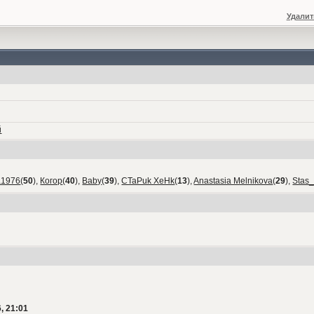
Удалит
й
а1976
(
50
),
Когор
(
40
),
Baby
(
39
),
CTaPuk XeHk
(
13
),
Anastasia Melnikova
(
29
),
Stas
, 21:01