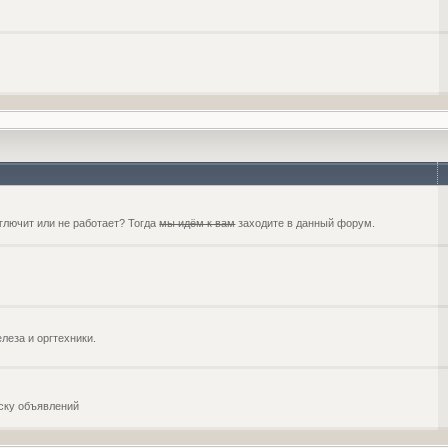
глючит или не работает? Тогда
мы идём к вам
заходите в данный форум.
еза и оргтехники.
оску объявлений