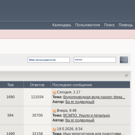
Календарь
Пользователи
Поиск
Помощь
Тем
Ответов
Последнее сообщение
Сегодня, 1:17
1680
121034
Тема:
Водопроводная вода пахнет фека...
Автор:
Ва яг подводный
Вчера, 9:48
394
35700
Тема:
ВСМПО. Уныло и печально
Автор:
Ва яг подводный
19.5.2026, 8:34
1490
32158
Тема:
Ищу репетиторов для подготовки...