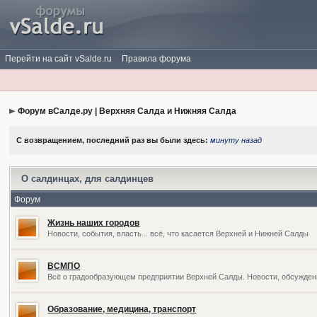
Перейти на сайт vSalde.ru
Правила форума
Форум вСалде.ру | Верхняя Салда и Нижняя Салда
С возвращением, последний раз вы были здесь:
минуту назад
О салдинцах, для салдинцев
Форум
Жизнь наших городов
Новости, события, власть... всё, что касается Верхней и Нижней Салды
ВСМПО
Всё о градообразующем предприятии Верхней Салды. Новости, обсужден
Образование, медицина, транспорт