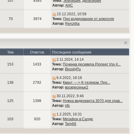
337
9393
Тема:
Эпиляция, депиляция
Автор:
АНС
15.12.2022, 10:58
70
3974
Тема:
Про кодирование от алкоголя
Автор:
Renzillia
Тем
Ответов
Последнее сообщение
2.11.2024, 14:14
153
1433
Тема:
Починка ресивера Pioneer Vsx 4...
Автор:
BloodyPu
6.4.2022, 18:18
138
2792
Тема:
Квант ----> К-телеком. Про...
Автор:
воскресенье2
30.11.2022, 9:46
125
1398
Тема:
Нужна видеокарта 3070 для срав...
Автор:
nfs
1.2.2025, 16:31
103
920
Тема:
Мегафон в Салде
Автор:
Тигр66