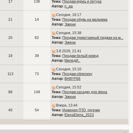
17
136
Тема:
Продам куриц и петуха
Автор:
n_aa
Сегодня, 16:17
21
14
Тема:
Продам обувь на мальчика
Автор:
Эжени
Сегодня, 15:38
20
82
Тема:
Продам трикотажный пиджак на м...
Автор:
Эжени
3.8.2026, 21:41
18
39
Тема:
Продам белый комод
Автор:
МиледИ..
Сегодня, 15:10
113
73
Тема:
Продам облепиху
Автор:
BHBYF66
Сегодня, 15:52
88
149
Тема:
Продам насадку для фена
Автор:
Эжени
Вчера, 13:44
40
54
Тема:
Инженер ПТО, грузчик
Автор:
ElenaElena_2023