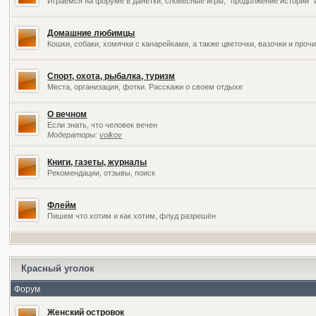
Играемся на форуме в данетки, словесные игры, "продолжение историй" 
Домашние любимцы
Кошки, собаки, хомячки с канарейками, а также цветочки, вазочки и про
Спорт, охота, рыбалка, туризм
Места, организация, фотки. Расскажи о своем отдыхе
О вечном
Если знать, что человек вечен
Модераторы:
volkov
Книги, газеты, журналы
Рекомендации, отзывы, поиск
Флейм
Пишем что хотим и как хотим, флуд разрешён
Красный уголок
Форум
Женский островок