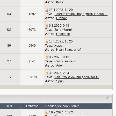
Автор:
Koss
23.4.2023, 14:20
63
1292
Тема:
Размноженцы "породистых" собак...
Автор:
Dronov
6.8.2026, 0:49
433
6073
Тема:
За грибами!
Автор:
Romantic
18.5.2021, 16:25
86
5940
Тема:
Хокку
Автор:
Иван Бездомный
8.7.2026, 9:13
27
2141
Тема:
Стихи, не свои
Автор:
Ariel
3.8.2026, 2:24
172
69870
Тема:
Чай. Кто какой предпочитает?
Автор:
Spun
Тем
Ответов
Последнее сообщение
19.7.2024, 16:02