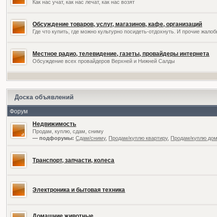
Как нас учат, как нас лечат, как нас возят
Обсуждение товаров, услуг, магазинов, кафе, организаций
Где что купить, где можно культурно посидеть-отдохнуть. И прочие жал
Местное радио, телевидение, газеты, провайдеры интернета
Обсуждение всех провайдеров Верхней и Нижней Салды
Доска объявлений
Форум
Недвижимость
Продам, куплю, сдам, сниму
— подфорумы:
Сдам/сниму
,
Продам/куплю квартиру
,
Продам/куплю дом,
Транспорт, запчасти, колеса
Электроника и бытовая техника
Домашние животные