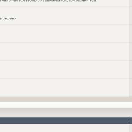
и много чего ещё веселого и занимательного, присоединяйтесь!
чие рюшечки