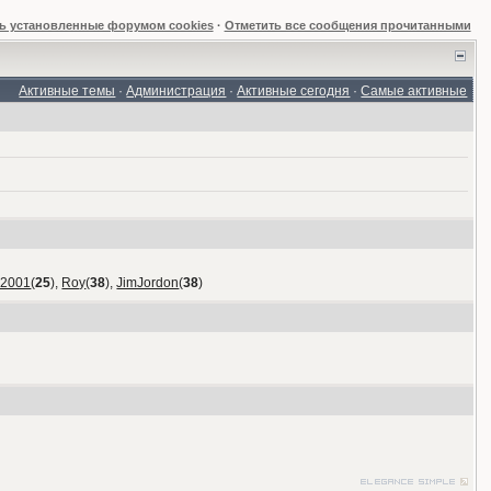
ь установленные форумом cookies
·
Отметить все сообщения прочитанными
Активные темы
·
Администрация
·
Активные сегодня
·
Самые активные
_2001
(
25
),
Roy
(
38
),
JimJordon
(
38
)