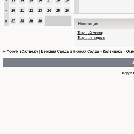
»
13
14
15
16
17
18
19
»
20
21
22
23
24
25
26
»
27
28
29
30
Навигация
·
Текущий месяц
·
Текущая неделя
Форум вСалде.ру | Верхняя Салда и Нижняя Салда
»
Календарь
»
Осн
Форум