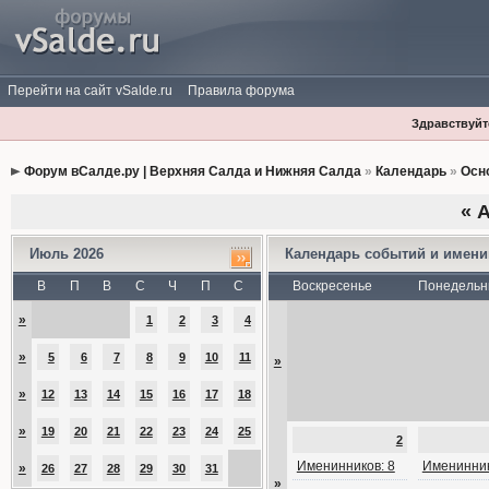
Перейти на сайт vSalde.ru
Правила форума
Здравствуйте
Форум вСалде.ру | Верхняя Салда и Нижняя Салда
»
Календарь
»
Осн
«
А
Июль 2026
Календарь событий и имен
В
П
В
С
Ч
П
С
Воскресенье
Понедельн
»
1
2
3
4
»
5
6
7
8
9
10
11
»
»
12
13
14
15
16
17
18
»
19
20
21
22
23
24
25
2
Именинников: 8
Именинник
»
26
27
28
29
30
31
»