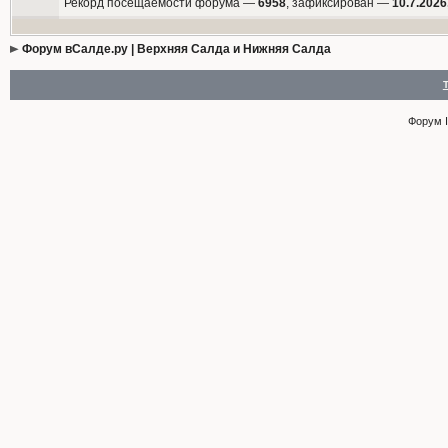
Рекорд посещаемости форума —
6958
, зафиксирован —
10.7.2026
Форум вСалде.ру | Верхняя Салда и Нижняя Салда
Форум