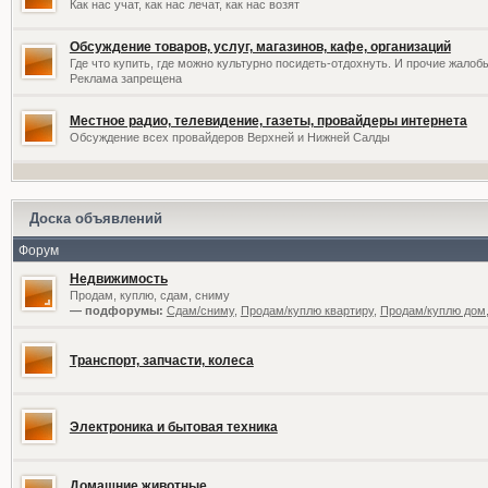
Как нас учат, как нас лечат, как нас возят
Обсуждение товаров, услуг, магазинов, кафе, организаций
Где что купить, где можно культурно посидеть-отдохнуть. И прочие жалоб
Реклама запрещена
Местное радио, телевидение, газеты, провайдеры интернета
Обсуждение всех провайдеров Верхней и Нижней Салды
Доска объявлений
Форум
Недвижимость
Продам, куплю, сдам, сниму
— подфорумы:
Сдам/сниму
,
Продам/куплю квартиру
,
Продам/куплю дом,
Транспорт, запчасти, колеса
Электроника и бытовая техника
Домашние животные