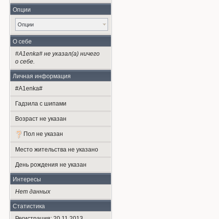
Опции
Опции
О себе
#A1enka# не указал(а) ничего
о себе.
Личная информация
#A1enka#
Гадзила с шипами
Возраст не указан
Пол не указан
Место жительства не указано
День рождения не указан
Интересы
Нет данных
Статистика
Регистрация: 20.11.2013