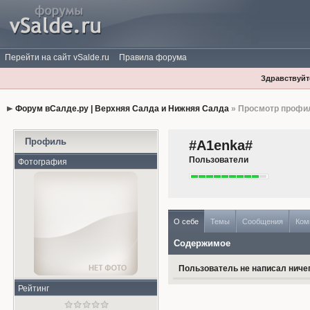
Перейти на сайт vSalde.ru
Правила форума
Здравствуйте
Форум вСалде.ру | Верхняя Салда и Нижняя Салда
» Просмотр профи
Профиль
#A1enka#
Пользователи
Фотография
О себе
Темы
Сообщения
Ком
Содержимое
Пользователь не написал ничег
Рейтинг