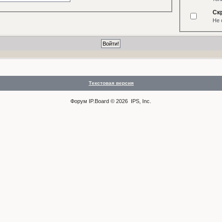
Ск
Не 
Текстовая версия
Форум
IP.Board
© 2026
IPS, Inc
.