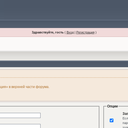
Здравствуйте, гость
(
Вход
|
Регистрация
)
ация» в верхней части форума.
Опции
За
Есл
пар
тол