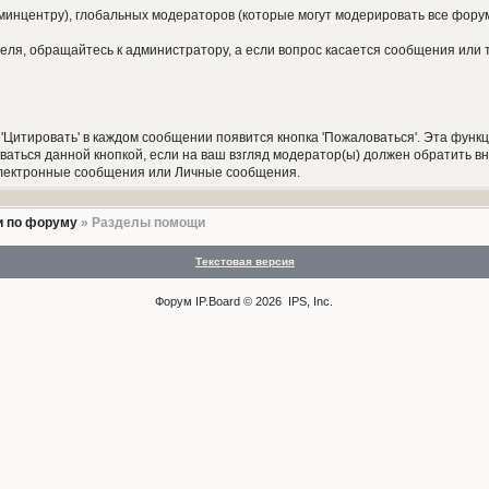
минцентру), глобальных модераторов (которые могут модерировать все фор
теля, обращайтесь к администратору, а если вопрос касается сообщения или 
'Цитировать' в каждом сообщении появится кнопка 'Пожаловаться'. Эта фун
ваться данной кнопкой, если на ваш взгляд модератор(ы) должен обратить 
 электронные сообщения или Личные сообщения.
 по форуму
» Разделы помощи
Текстовая версия
Форум
IP.Board
© 2026
IPS, Inc
.