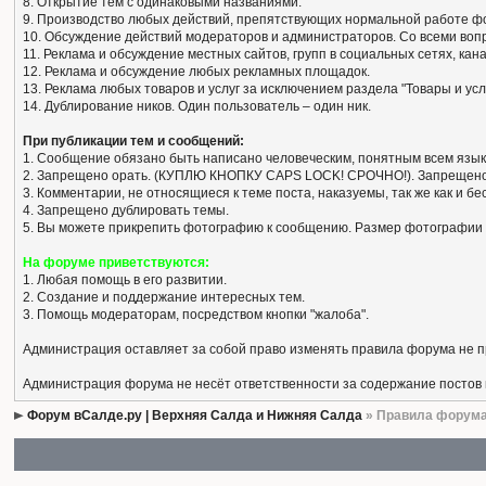
8. Открытие тем с одинаковыми названиями.
9. Производство любых действий, препятствующих нормальной работе ф
10. Обсуждение действий модераторов и администраторов. Со всеми вопро
11. Реклама и обсуждение местных сайтов, групп в социальных сетях, кан
12. Реклама и обсуждение любых рекламных площадок.
13. Реклама любых товаров и услуг за исключением раздела "Товары и усл
14. Дублирование ников. Один пользователь – один ник.
При публикации тем и сообщений:
1. Сообщение обязано быть написано человеческим, понятным всем язык
2. Запрещено орать. (КУПЛЮ КНОПКУ CAPS LOCK! СРОЧНО!). Запрещено
3. Комментарии, не относящиеся к теме поста, наказуемы, так же как и 
4. Запрещено дублировать темы.
5. Вы можете прикрепить фотографию к сообщению. Размер фотографии 
На форуме приветствуются:
1. Любая помощь в его развитии.
2. Создание и поддержание интересных тем.
3. Помощь модераторам, посредством кнопки "жалоба".
Администрация оставляет за собой право изменять правила форума не 
Администрация форума не несёт ответственности за содержание постов
Форум вСалде.ру | Верхняя Салда и Нижняя Салда
» Правила форум