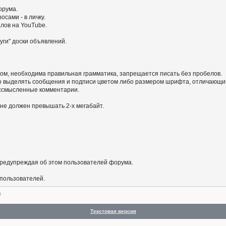
орума.
сами - в личку.
алов на YouTube.
уги" доски объявлений.
ом, необходима правильная грамматика, запрещается писать без пробелов.
 выделять сообщения и подписи цветом либо размером шрифта, отличающим
бессмысленные комментарии.
не должен превышать 2-х мегабайт.
предупреждая об этом пользователей форума.
 пользователей.
а
Текстовая версия