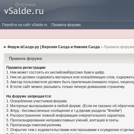
Перейти на сайт vSalde.ru
Правила форума
Форум вСалде.ру | Верхняя Салда и Нижняя Салда
» Правила форум
Правила форума
Правила регистрации:
1. Ник может состоять из английский\русских букв и цифр.
2. Ник не должен содержать матерных или оскорбляющих слов, содержать
3. Аватар пользователя должен быть приличным (никакого порно, нецензу
4. В поле сайт можно указывать только личную домашнюю страничку.
На форуме запрещается:
1. Оскорбление участников форума.
2. Матерные высказывания в любой форме. (Если не сказано об обратном
3. Флуд - бессмысленные сообщения и т.д.(кроме раздела "Флейм")
4. Распространение ложной информации очернительного характера.
5. Пропагандирование неправославных учений, агитация в секты.
6. Пропаганда гомосексуализма.
7. Открытие тем с издевательствами или призывами к осуждению отдельн