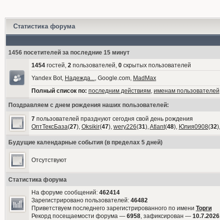
Статистика форума
1456 посетителей за последние 15 минут
1454
гостей,
2
пользователей,
0
скрытых пользователей
Yandex Bot,
Надежда...
, Google.com,
MadMax
Полный список по:
последним действиям
,
именам пользователей
Поздравляем с днем рождения наших пользователей:
7
пользователей празднуют сегодня свой день рождения
ОптТексБаза
(
27
),
Oksikir
(
47
),
wery226
(
31
),
Atlant
(
48
),
Юлия0908
(
32
)
Будущие календарные события (в пределах 5 дней)
Отсутствуют
Статистика форума
На форуме сообщений:
462414
Зарегистрировано пользователей:
46482
Приветствуем последнего зарегистрированного по имени
Торги
Рекорд посещаемости форума —
6958
, зафиксирован —
10.7.2026