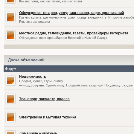
Как нас учат, как нас лечат, как нас возят
Обсуждение товаров, услуг, магазинов, кафе, организаций
Где что купить, где можно культурно посидеть-отдохнуть. И прочие жалоб
Реклама запрещена
Местное радио, телевидение, газеты, провайдеры интернета
Обсуждение всех провайдеров Верхней и Нижней Салды
Доска объявлений
Форум
Недвижимость
Продам, куплю, сдам, сниму
— подфорумы:
Сдам/сниму
,
Продам/куплю квартиру
,
Продам/куплю дом,
Транспорт, запчасти, колеса
Электроника и бытовая техника
Домашние животные