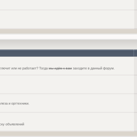
глючит или не работает? Тогда
мы идём к вам
заходите в данный форум.
еза и оргтехники.
оску объявлений