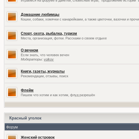
Играемся на форуме в данетки, словесные игры, "продолжение историй" 
Домашние любимцы
Кошки, собаки, хомячки с канарейками, а также цветочки, вазочки и про
Спорт, охота, рыбалка, туризм
Места, организация, фотки. Расскажи о своем отдыхе
О вечном
Если знать, что человек вечен
Модераторы:
volkov
Книги, газеты, журналы
Рекомендации, отзывы, поиск
Флейм
Пишем что хотим и как хотим, флуд разрешён
Красный уголок
Форум
Женский островок