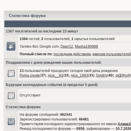
Статистика форума
1367 посетителей за последние 15 минут
1364
гостей,
2
пользователей,
1
скрытых пользователей
Yandex Bot, Google.com,
Qwer12
,
Masha190988
Полный список по:
последним действиям
,
именам пользователе
Поздравляем с днем рождения наших пользователей:
13
пользователей празднуют сегодня свой день рождения
Puma create
(
37
),
nice__93
(
33
),
nice_1993
(
33
),
Dmitriy
(
40
),
ok$@n@
Будущие календарные события (в пределах 5 дней)
Отсутствуют
Статистика форума
На форуме сообщений:
462341
Зарегистрировано пользователей:
46481
Приветствуем последнего зарегистрированного по имени
Алина3
Рекорд посещаемости форума —
6958
, зафиксирован —
10.7.2026