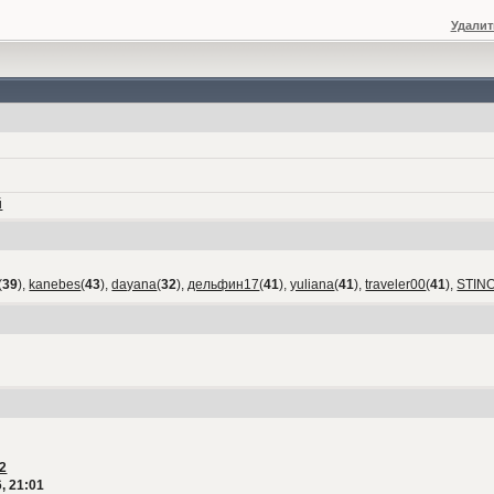
Удалит
й
(
39
),
kanebes
(
43
),
dayana
(
32
),
дельфин17
(
41
),
yuliana
(
41
),
traveler00
(
41
),
STIN
2
, 21:01