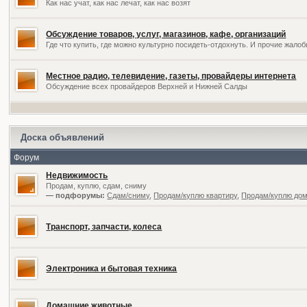
Как нас учат, как нас лечат, как нас возят
Обсуждение товаров, услуг, магазинов, кафе, организаций
Где что купить, где можно культурно посидеть-отдохнуть. И прочие жал
Местное радио, телевидение, газеты, провайдеры интернета
Обсуждение всех провайдеров Верхней и Нижней Салды
Доска объявлений
Форум
Недвижимость
Продам, куплю, сдам, сниму
— подфорумы:
Сдам/сниму
,
Продам/куплю квартиру
,
Продам/куплю дом,
Транспорт, запчасти, колеса
Электроника и бытовая техника
Домашние животные