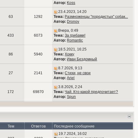
Автор:
Koss
23.4.2023, 14:20
63
1292
Тема:
Размноженцы "породистых" собак...
Автор:
Dronov
Вчера, 0:49
433
6073
Тема:
За грибами!
Автор:
Romantic
18.5.2021, 16:25
86
5940
Тема:
Хокку
Автор:
Иван Бездомный
8.7.2026, 9:13
27
2141
Тема:
Стихи, не свои
Автор:
Ariel
3.8.2026, 2:24
172
69870
Тема:
Чай. Кто какой предпочитает?
Автор:
Spun
Тем
Ответов
Последнее сообщение
19.7.2024, 16:02