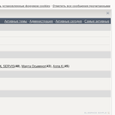
ь установленные форумом cookies
·
Отметить все сообщения прочитанными
Активные темы
·
Администрация
·
Активные сегодня
·
Самые активные
OL SERVIS
(
48
),
Марта Осьминог
(
43
),
Алла К.
(
45
)