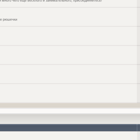
и много чего ещё веселого и занимательного, присоединяйтесь!
чие рюшечки