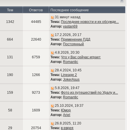
Тем
Ответов
Последнее сообщение
31 минут назад
1342
44485
Тема:
Последние новости и их обсужде...
Автор:
vastan69
17.2.2026, 20:17
664
22640
Тема:
Применение ПДД
Автор:
Постоянный
4.8.2026, 20:30
131
6759
Тема:
Что у Вас сейчас играет
Автор:
Romantic
28.4.2024, 10:45
190
1266
Тема:
Lineage 2
Автор:
JokerAsus
5.8.2026, 19:47
159
9273
Тема:
Фото из путешествий по Уралу и...
Автор:
Romantic
25.10.2024, 19:37
58
1609
Тема:
Юмор
Автор:
Ariel
26.8.2025, 11:20
29
20754
Тема:
в еврея