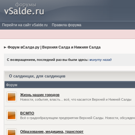
Перейти на сайт vSalde.ru
Правила форума
Форум вСалде.ру | Верхняя Салда и Нижняя Салда
С возвращением, последний раз вы были здесь:
минуту назад
О салдинцах, для салдинцев
Форум
Жизнь наших городов
Новости, события, власть... всё, что касается Верхней и Нижней Салды
ВСМПО
Всё о градообразующем предприятии Верхней Салды. Новости, обсужден
Образование, медицина, транспорт