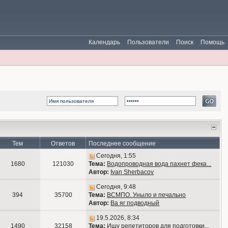
Календарь
Пользователи
Поиск
Помощь
Тем
Ответов
Последнее сообщение
Сегодня, 1:55
1680
121030
Тема:
Водопроводная вода пахнет фека...
Автор:
Ivan Sherbacov
Сегодня, 9:48
394
35700
Тема:
ВСМПО. Уныло и печально
Автор:
Ва яг подводный
19.5.2026, 8:34
1490
32158
Тема:
Ищу репетиторов для подготовки...