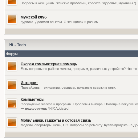
Вопросы к женщинам, женские проблемы, красота, здоровье, мужчины :)
Мужской клуб
Курилка. Делимся опытом. О женщинах и разном.
Hi - Tech
Форум
Скорая компьютерная помощь
Есть вопросы по работе железа, программ, различных устройств? Что-то 
Интернет
Провайдеры, технологии, сервисы, полезные ссылки в сети.
Компьютеры
Обсуждение железа и программ. Проблемы выбора. Помощь в покупке жел
— подфорумы:
*NIX Addicted
Мобильники, гаджеты и сотовая связь
Модели, операторы, цены, ПО, вопросы по ремонту. Купля/продажа - в Д