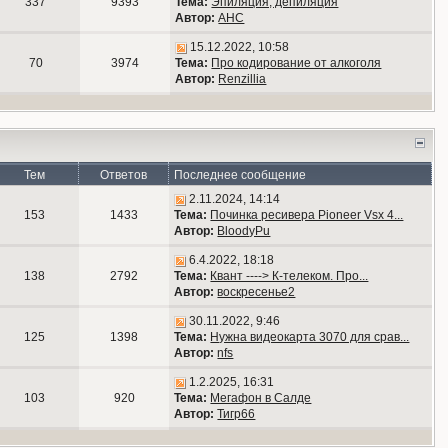
337
9393
Тема:
Эпиляция, депиляция
Автор:
АНС
15.12.2022, 10:58
70
3974
Тема:
Про кодирование от алкоголя
Автор:
Renzillia
Тем
Ответов
Последнее сообщение
2.11.2024, 14:14
153
1433
Тема:
Починка ресивера Pioneer Vsx 4...
Автор:
BloodyPu
6.4.2022, 18:18
138
2792
Тема:
Квант ----> К-телеком. Про...
Автор:
воскресенье2
30.11.2022, 9:46
125
1398
Тема:
Нужна видеокарта 3070 для срав...
Автор:
nfs
1.2.2025, 16:31
103
920
Тема:
Мегафон в Салде
Автор:
Тигр66