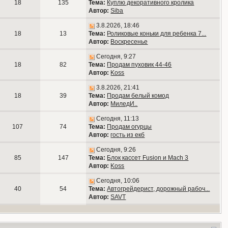
18
135
Тема:
Куплю декоративного кролика
Автор:
Siba
3.8.2026, 18:46
18
13
Тема:
Роликовые коньки для ребенка 7...
Автор:
Воскресенье
Сегодня, 9:27
18
82
Тема:
Продам пуховик 44-46
Автор:
Koss
3.8.2026, 21:41
18
39
Тема:
Продам белый комод
Автор:
МиледИ..
Сегодня, 11:13
107
74
Тема:
Продам огурцы
Автор:
гость из екб
Сегодня, 9:26
85
147
Тема:
Блок кассет Fusion и Mach 3
Автор:
Koss
Сегодня, 10:06
40
54
Тема:
Автогрейдерист, дорожный рабоч...
Автор:
SAVT