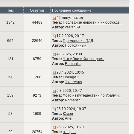
Тем
Ответов
Последнее сообщение
42 минут назад
1342
44489
Тема:
Последние новости и их обсужде...
Автор:
vastan69
17.2.2026, 20:17
664
22640
Тема:
Применение ПДД
Автор:
Постоянный
4.8.2026, 20:30
131
6759
Тема:
Что у Вас сейчас играет
Автор:
Romantic
28.4.2024, 10:45
190
1266
Тема:
Lineage 2
Автор:
JokerAsus
5.8.2026, 19:47
159
9273
Тема:
Фото из путешествий по Уралу и...
Автор:
Romantic
25.10.2024, 19:37
58
1609
Тема:
Юмор
Автор:
Ariel
26.8.2025, 11:20
29
20754
Тема:
в еврея