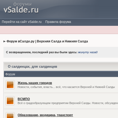
Перейти на сайт vSalde.ru
Правила форума
Форум вСалде.ру | Верхняя Салда и Нижняя Салда
С возвращением, последний раз вы были здесь:
минуту назад
О салдинцах, для салдинцев
Форум
Жизнь наших городов
Новости, события, власть... всё, что касается Верхней и Нижней Салды
ВСМПО
Всё о градообразующем предприятии Верхней Салды. Новости, обсужден
Образование, медицина, транспорт