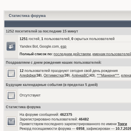
Статистика форума
1252 посетителей за последние 15 минут
1251
гостей,
1
пользователей,
0
скрытых пользователей
Yandex Bot, Google.com,
esp
Полный список по:
последним действиям
,
именам пользователе
Поздравляем с днем рождения наших пользователей:
12
пользователей празднуют сегодня свой день рождения
Алеффка
(
38
),
Оптимистка
(
39
),
АлёнкаВС
(
43
),
***Манюня***
,
елен
Будущие календарные события (в пределах 5 дней)
Отсутствуют
Статистика форума
На форуме сообщений:
462375
Зарегистрировано пользователей:
46482
Приветствуем последнего зарегистрированного по имени
Торги
Рекорд посещаемости форума —
6958
, зафиксирован —
10.7.2026