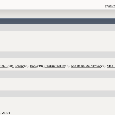
Удалит
й
а1976
(
50
),
Когор
(
40
),
Baby
(
39
),
CTaPuk XeHk
(
13
),
Anastasia Melnikova
(
29
),
Stas
, 21:01