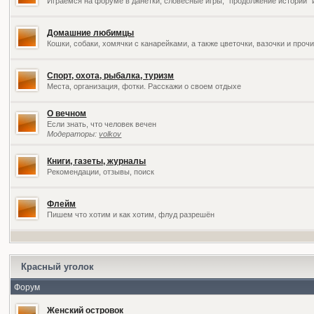
Играемся на форуме в данетки, словесные игры, "продолжение историй" 
Домашние любимцы
Кошки, собаки, хомячки с канарейками, а также цветочки, вазочки и про
Спорт, охота, рыбалка, туризм
Места, организация, фотки. Расскажи о своем отдыхе
О вечном
Если знать, что человек вечен
Модераторы:
volkov
Книги, газеты, журналы
Рекомендации, отзывы, поиск
Флейм
Пишем что хотим и как хотим, флуд разрешён
Красный уголок
Форум
Женский островок