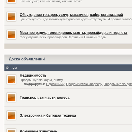
Как нас учат, как нас лечат, как нас возят
Обсуждение товаров, услуг, магазинов, кафе, организаций
Где что купить, где можно культурно посидеть-отдохнуть. И прочие жал
Местное радио, телевидение, газеты, провайдеры интернета
Обсуждение всех провайдеров Верхней и Нижней Салды
Доска объявлений
Форум
Недвижимость
Продам, куплю, сдам, сниму
— подфорумы:
Сдам/сниму
,
Продам/куплю квартиру
,
Продам/куплю дом,
Транспорт, запчасти, колеса
Электроника и бытовая техника
Домашние животные