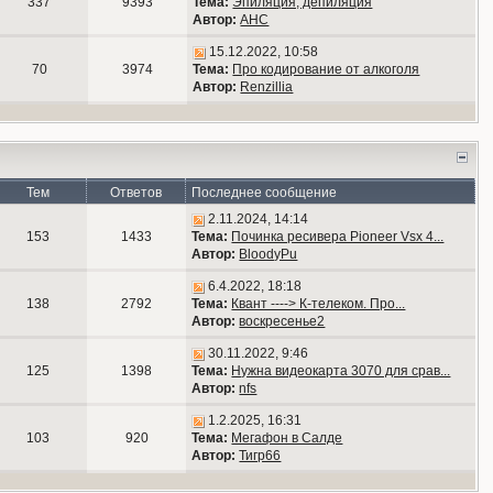
337
9393
Тема:
Эпиляция, депиляция
Автор:
АНС
15.12.2022, 10:58
70
3974
Тема:
Про кодирование от алкоголя
Автор:
Renzillia
Тем
Ответов
Последнее сообщение
2.11.2024, 14:14
153
1433
Тема:
Починка ресивера Pioneer Vsx 4...
Автор:
BloodyPu
6.4.2022, 18:18
138
2792
Тема:
Квант ----> К-телеком. Про...
Автор:
воскресенье2
30.11.2022, 9:46
125
1398
Тема:
Нужна видеокарта 3070 для срав...
Автор:
nfs
1.2.2025, 16:31
103
920
Тема:
Мегафон в Салде
Автор:
Тигр66