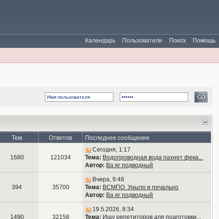
Календарь
Пользователи
Поиск
Помощь
Тем
Ответов
Последнее сообщение
Сегодня, 1:17
1680
121034
Тема:
Водопроводная вода пахнет фека...
Автор:
Ва яг подводный
Вчера, 9:48
394
35700
Тема:
ВСМПО. Уныло и печально
Автор:
Ва яг подводный
19.5.2026, 8:34
1490
32158
Тема:
Ищу репетиторов для подготовки...