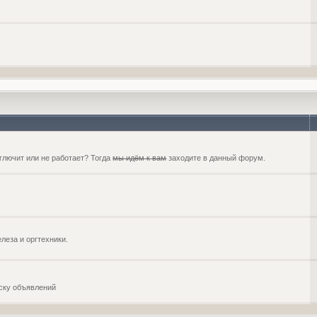
глючит или не работает? Тогда
мы идём к вам
заходите в данный форум.
еза и оргтехники.
оску объявлений