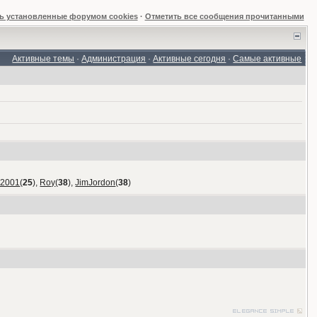
ь установленные форумом cookies
·
Отметить все сообщения прочитанными
Активные темы
·
Администрация
·
Активные сегодня
·
Самые активные
_2001
(
25
),
Roy
(
38
),
JimJordon
(
38
)