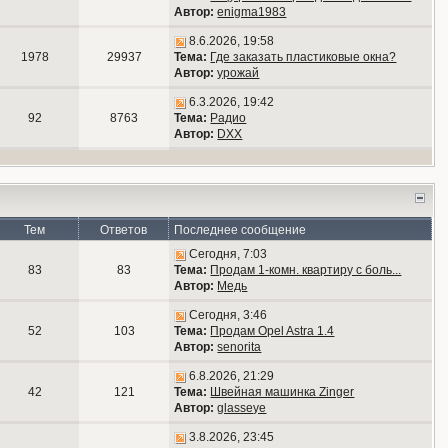
Автор:
enigma1983
8.6.2026, 19:58
1978
29937
Тема:
Где заказать пластиковые окна?
Автор:
урожай
6.3.2026, 19:42
92
8763
Тема:
Радио
Автор:
DXX
Тем
Ответов
Последнее сообщение
Сегодня, 7:03
83
83
Тема:
Продам 1-комн. квартиру с боль...
Автор:
Медь
Сегодня, 3:46
52
103
Тема:
Продам Opel Astra 1.4
Автор:
senorita
6.8.2026, 21:29
42
121
Тема:
Швейная машинка Zinger
Автор:
glasseye
3.8.2026, 23:45