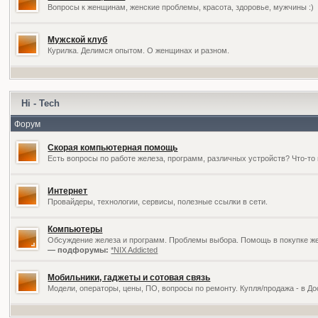
Вопросы к женщинам, женские проблемы, красота, здоровье, мужчины :)
Мужской клуб
Курилка. Делимся опытом. О женщинах и разном.
Hi - Tech
Форум
Скорая компьютерная помощь
Есть вопросы по работе железа, программ, различных устройств? Что-то 
Интернет
Провайдеры, технологии, сервисы, полезные ссылки в сети.
Компьютеры
Обсуждение железа и программ. Проблемы выбора. Помощь в покупке жел
— подфорумы:
*NIX Addicted
Мобильники, гаджеты и сотовая связь
Модели, операторы, цены, ПО, вопросы по ремонту. Купля/продажа - в Д