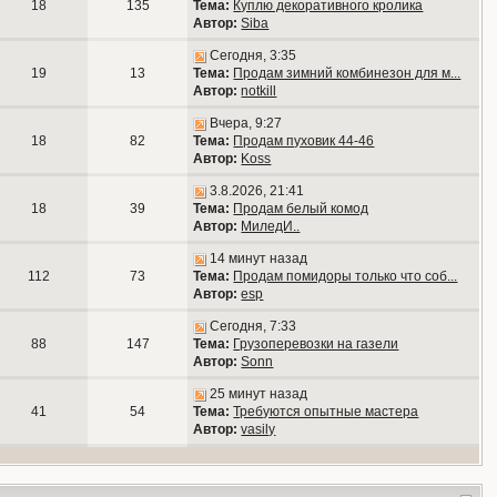
18
135
Тема:
Куплю декоративного кролика
Автор:
Siba
Сегодня, 3:35
19
13
Тема:
Продам зимний комбинезон для м...
Автор:
notkill
Вчера, 9:27
18
82
Тема:
Продам пуховик 44-46
Автор:
Koss
3.8.2026, 21:41
18
39
Тема:
Продам белый комод
Автор:
МиледИ..
14 минут назад
112
73
Тема:
Продам помидоры только что соб...
Автор:
esp
Сегодня, 7:33
88
147
Тема:
Грузоперевозки на газели
Автор:
Sonn
25 минут назад
41
54
Тема:
Требуются опытные мастера
Автор:
vasily