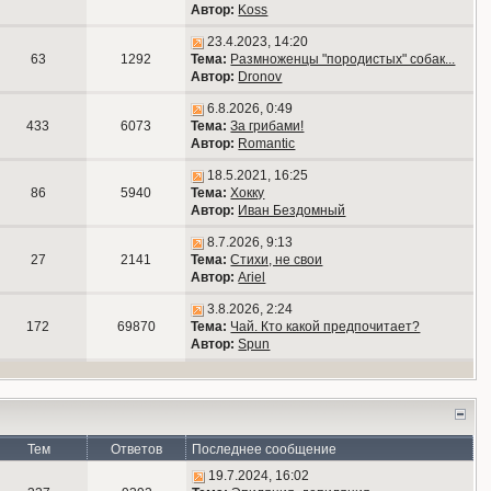
Автор:
Koss
23.4.2023, 14:20
63
1292
Тема:
Размноженцы "породистых" собак...
Автор:
Dronov
6.8.2026, 0:49
433
6073
Тема:
За грибами!
Автор:
Romantic
18.5.2021, 16:25
86
5940
Тема:
Хокку
Автор:
Иван Бездомный
8.7.2026, 9:13
27
2141
Тема:
Стихи, не свои
Автор:
Ariel
3.8.2026, 2:24
172
69870
Тема:
Чай. Кто какой предпочитает?
Автор:
Spun
Тем
Ответов
Последнее сообщение
19.7.2024, 16:02