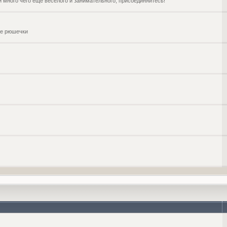
и много чего ещё веселого и занимательного, присоединяйтесь!
чие рюшечки