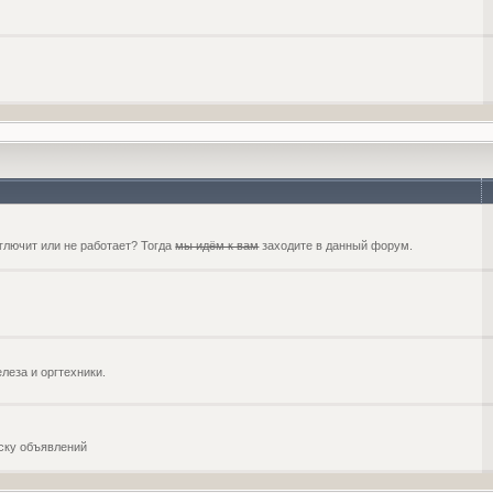
глючит или не работает? Тогда
мы идём к вам
заходите в данный форум.
еза и оргтехники.
оску объявлений