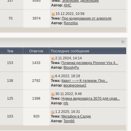
337
9393
Тема:
Эпиляция, депиляция
Автор:
АНС
15.12.2022, 10:58
70
3974
Тема:
Про кодирование от алкоголя
Автор:
Renzillia
Тем
Ответов
Последнее сообщение
2.11.2024, 14:14
153
1433
Тема:
Починка ресивера Pioneer Vsx 4...
Автор:
BloodyPu
6.4.2022, 18:18
138
2792
Тема:
Квант ----> К-телеком. Про...
Автор:
воскресенье2
30.11.2022, 9:46
125
1398
Тема:
Нужна видеокарта 3070 для срав...
Автор:
nfs
1.2.2025, 16:31
103
920
Тема:
Мегафон в Салде
Автор:
Тигр66