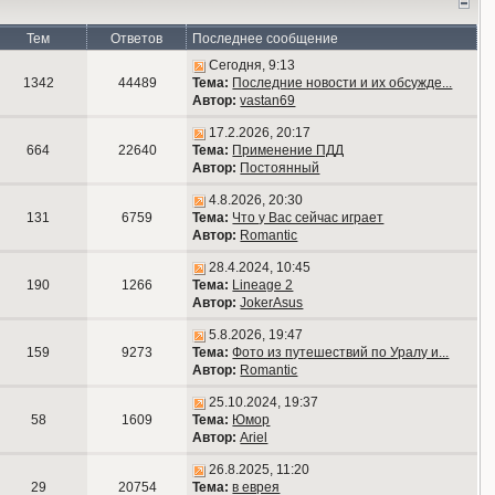
Тем
Ответов
Последнее сообщение
Сегодня, 9:13
1342
44489
Тема:
Последние новости и их обсужде...
Автор:
vastan69
17.2.2026, 20:17
664
22640
Тема:
Применение ПДД
Автор:
Постоянный
4.8.2026, 20:30
131
6759
Тема:
Что у Вас сейчас играет
Автор:
Romantic
28.4.2024, 10:45
190
1266
Тема:
Lineage 2
Автор:
JokerAsus
5.8.2026, 19:47
159
9273
Тема:
Фото из путешествий по Уралу и...
Автор:
Romantic
25.10.2024, 19:37
58
1609
Тема:
Юмор
Автор:
Ariel
26.8.2025, 11:20
29
20754
Тема:
в еврея