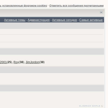
ь установленные форумом cookies
·
Отметить все сообщения прочитанными
Активные темы
·
Администрация
·
Активные сегодня
·
Самые активные
_2001
(
25
),
Roy
(
38
),
JimJordon
(
38
)