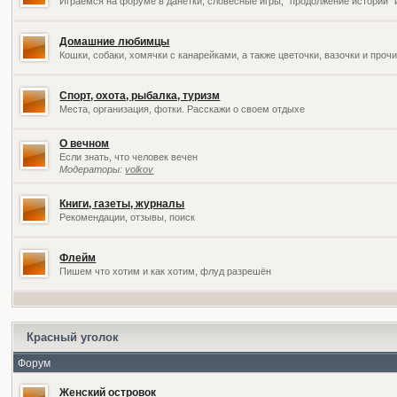
Играемся на форуме в данетки, словесные игры, "продолжение историй" 
Домашние любимцы
Кошки, собаки, хомячки с канарейками, а также цветочки, вазочки и про
Спорт, охота, рыбалка, туризм
Места, организация, фотки. Расскажи о своем отдыхе
О вечном
Если знать, что человек вечен
Модераторы:
volkov
Книги, газеты, журналы
Рекомендации, отзывы, поиск
Флейм
Пишем что хотим и как хотим, флуд разрешён
Красный уголок
Форум
Женский островок