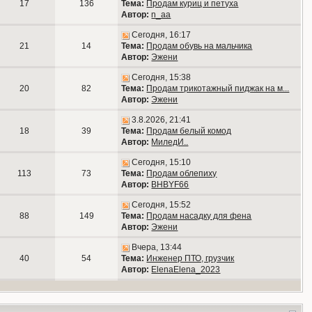
17
136
Тема:
Продам куриц и петуха
Автор:
n_aa
Сегодня, 16:17
21
14
Тема:
Продам обувь на мальчика
Автор:
Эжени
Сегодня, 15:38
20
82
Тема:
Продам трикотажный пиджак на м...
Автор:
Эжени
3.8.2026, 21:41
18
39
Тема:
Продам белый комод
Автор:
МиледИ..
Сегодня, 15:10
113
73
Тема:
Продам облепиху
Автор:
BHBYF66
Сегодня, 15:52
88
149
Тема:
Продам насадку для фена
Автор:
Эжени
Вчера, 13:44
40
54
Тема:
Инженер ПТО, грузчик
Автор:
ElenaElena_2023