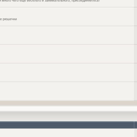
и много чего ещё веселого и занимательного, присоединяйтесь!
чие рюшечки