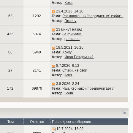
Автор:
Koss
23.4.2023, 14:20
63
1292
Тема:
Размноженцы "породистых" собак...
Автор:
Dronov
23 минут назад
433
6074
Тема:
За грибами!
Автор:
parizanin
18.5.2021, 16:25
86
5940
Тема:
Хокку
Автор:
Иван Бездомный
8.7.2026, 9:13
27
2141
Тема:
Стихи, не свои
Автор:
Ariel
3.8.2026, 2:24
172
69870
Тема:
Чай. Кто какой предпочитает?
Автор:
Spun
Тем
Ответов
Последнее сообщение
19.7.2024, 16:02