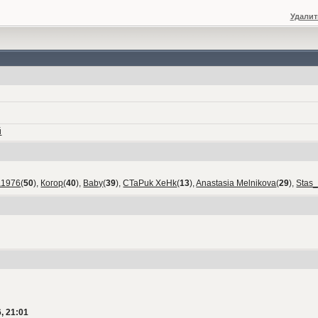
Удалит
й
а1976
(
50
),
Когор
(
40
),
Baby
(
39
),
CTaPuk XeHk
(
13
),
Anastasia Melnikova
(
29
),
Stas
, 21:01