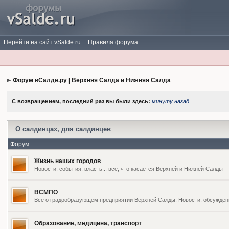
Перейти на сайт vSalde.ru
Правила форума
Форум вСалде.ру | Верхняя Салда и Нижняя Салда
С возвращением, последний раз вы были здесь:
минуту назад
О салдинцах, для салдинцев
Форум
Жизнь наших городов
Новости, события, власть... всё, что касается Верхней и Нижней Салды
ВСМПО
Всё о градообразующем предприятии Верхней Салды. Новости, обсужден
Образование, медицина, транспорт