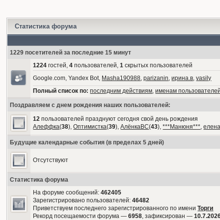
Статистика форума
1229 посетителей за последние 15 минут
1224
гостей,
4
пользователей,
1
скрытых пользователей
Google.com, Yandex Bot,
Masha190988
,
parizanin
,
ирина.в
,
vasily
Полный список по:
последним действиям
,
именам пользователе
Поздравляем с днем рождения наших пользователей:
12
пользователей празднуют сегодня свой день рождения
Алеффка
(
38
),
Оптимистка
(
39
),
АлёнкаВС
(
43
),
***Манюня***
,
елен
Будущие календарные события (в пределах 5 дней)
Отсутствуют
Статистика форума
На форуме сообщений:
462405
Зарегистрировано пользователей:
46482
Приветствуем последнего зарегистрированного по имени
Торги
Рекорд посещаемости форума —
6958
, зафиксирован —
10.7.2026