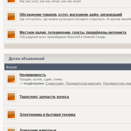
Как нас учат, как нас лечат, как нас возят
Обсуждение товаров, услуг, магазинов, кафе, организаций
Где что купить, где можно культурно посидеть-отдохнуть. И прочие жал
Местное радио, телевидение, газеты, провайдеры интернета
Обсуждение всех провайдеров Верхней и Нижней Салды
Доска объявлений
Форум
Недвижимость
Продам, куплю, сдам, сниму
— подфорумы:
Сдам/сниму
,
Продам/куплю квартиру
,
Продам/куплю дом,
Транспорт, запчасти, колеса
Электроника и бытовая техника
Домашние животные