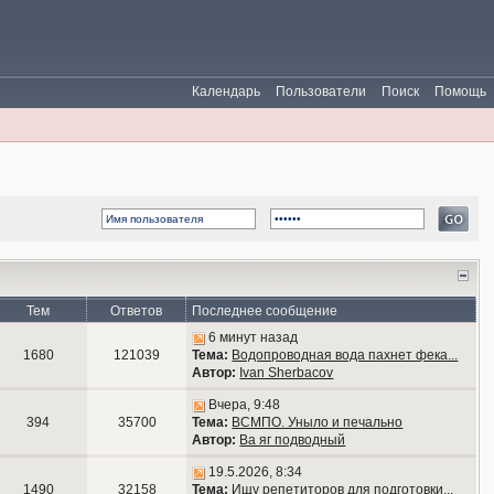
Календарь
Пользователи
Поиск
Помощь
Тем
Ответов
Последнее сообщение
6 минут назад
1680
121039
Тема:
Водопроводная вода пахнет фека...
Автор:
Ivan Sherbacov
Вчера, 9:48
394
35700
Тема:
ВСМПО. Уныло и печально
Автор:
Ва яг подводный
19.5.2026, 8:34
1490
32158
Тема:
Ищу репетиторов для подготовки...