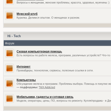
Вопросы к женщинам, женские проблемы, красота, здоровье, мужчины :)
Мужской клуб
Курилка. Делимся опытом. О женщинах и разном.
Hi - Tech
Форум
Скорая компьютерная помощь
Есть вопросы по работе железа, программ, различных устройств? Что-то 
Интернет
Провайдеры, технологии, сервисы, полезные ссылки в сети.
Компьютеры
Обсуждение железа и программ. Проблемы выбора. Помощь в покупке жел
— подфорумы:
*NIX Addicted
Мобильники, гаджеты и сотовая связь
Модели, операторы, цены, ПО, вопросы по ремонту. Купля/продажа - в Д