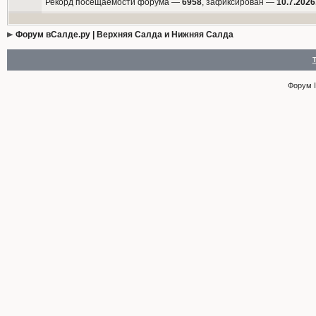
Рекорд посещаемости форума —
6958
, зафиксирован —
10.7.2026
Форум вСалде.ру | Верхняя Салда и Нижняя Салда
Форум