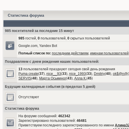
Статистика форума
985 посетителей за последние 15 минут
985
гостей,
0
пользователей,
0
скрытых пользователей
Google.com, Yandex Bot
Полный список по:
последним действиям
,
именам пользователей
Поздравляем с днем рождения наших пользователей:
13
пользователей празднуют сегодня свой день рождения
Puma create
(
37
),
nice__93
(
33
),
nice_1993
(
33
),
Dmitriy
(
40
),
ok$@n@
(
SERVIS
(
48
),
Марта Осьминог
(
43
),
Алла К.
(
45
)
Будущие календарные события (в пределах 5 дней)
Отсутствуют
Статистика форума
На форуме сообщений:
462342
Зарегистрировано пользователей:
46481
Приветствуем последнего зарегистрированного по имени
Алина3