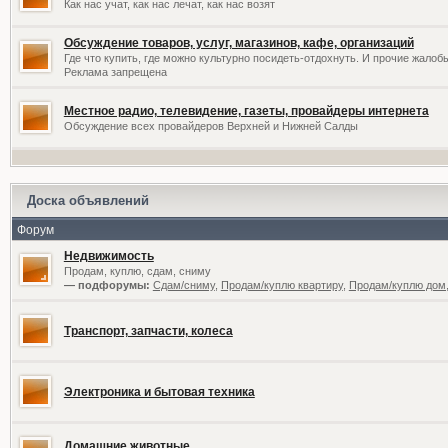
Как нас учат, как нас лечат, как нас возят
Обсуждение товаров, услуг, магазинов, кафе, организаций
Где что купить, где можно культурно посидеть-отдохнуть. И прочие жалоб
Реклама запрещена
Местное радио, телевидение, газеты, провайдеры интернета
Обсуждение всех провайдеров Верхней и Нижней Салды
Доска объявлений
Форум
Недвижимость
Продам, куплю, сдам, сниму
— подфорумы:
Сдам/сниму
,
Продам/куплю квартиру
,
Продам/куплю дом,
Транспорт, запчасти, колеса
Электроника и бытовая техника
Домашние животные