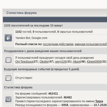
Статистика форума
1102 посетителей за последние 15 минут
1102
гостей,
0
пользователей,
0
скрытых пользователей
Yandex Bot, Google.com
Полный список по:
последним действиям
,
именам пользователей
Поздравляем с днем рождения наших пользователей:
7
пользователей празднуют сегодня свой день рождения
ОптТексБаза
(
27
),
Oksikir
(
47
),
wery226
(
31
),
Atlant
(
48
),
Юлия0908
(
32
)
Будущие календарные события (в пределах 5 дней)
Отсутствуют
Статистика форума
На форуме сообщений:
462411
Зарегистрировано пользователей:
46482
Приветствуем последнего зарегистрированного по имени
Торги
Рекорд посещаемости форума —
6958
, зафиксирован —
10.7.2026