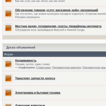
Как нас учат, как нас лечат, как нас возят
Обсуждение товаров, услуг, магазинов, кафе, организаций
Где что купить, где можно культурно посидеть-отдохнуть. И прочие жалоб
Реклама запрещена
Местное радио, телевидение, газеты, провайдеры интернета
Обсуждение всех провайдеров Верхней и Нижней Салды
Доска объявлений
Форум
Недвижимость
Продам, куплю, сдам, сниму
— подфорумы:
Сдам/сниму
,
Продам/куплю квартиру
,
Продам/куплю дом,
Транспорт, запчасти, колеса
Электроника и бытовая техника
Домашние животные