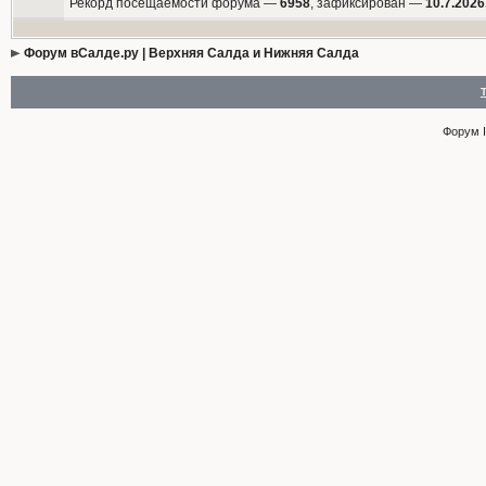
Рекорд посещаемости форума —
6958
, зафиксирован —
10.7.2026
Форум вСалде.ру | Верхняя Салда и Нижняя Салда
Форум