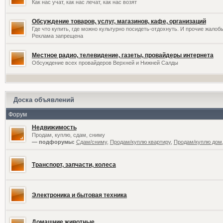
Как нас учат, как нас лечат, как нас возят
Обсуждение товаров, услуг, магазинов, кафе, организаций
Где что купить, где можно культурно посидеть-отдохнуть. И прочие жалоб
Реклама запрещена
Местное радио, телевидение, газеты, провайдеры интернета
Обсуждение всех провайдеров Верхней и Нижней Салды
Доска объявлений
Форум
Недвижимость
Продам, куплю, сдам, сниму
— подфорумы:
Сдам/сниму
,
Продам/куплю квартиру
,
Продам/куплю дом,
Транспорт, запчасти, колеса
Электроника и бытовая техника
Домашние животные