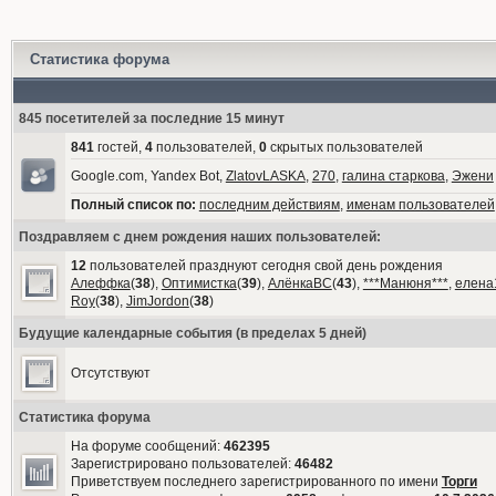
Статистика форума
845 посетителей за последние 15 минут
841
гостей,
4
пользователей,
0
скрытых пользователей
Google.com, Yandex Bot,
ZlatovLASKA
,
270
,
галина старкова
,
Эжени
Полный список по:
последним действиям
,
именам пользователей
Поздравляем с днем рождения наших пользователей:
12
пользователей празднуют сегодня свой день рождения
Алеффка
(
38
),
Оптимистка
(
39
),
АлёнкаВС
(
43
),
***Манюня***
,
елена
Roy
(
38
),
JimJordon
(
38
)
Будущие календарные события (в пределах 5 дней)
Отсутствуют
Статистика форума
На форуме сообщений:
462395
Зарегистрировано пользователей:
46482
Приветствуем последнего зарегистрированного по имени
Торги