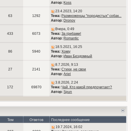
Автор:
Koss
23.4.2023, 14:20
63
1292
Тема:
Размноженцы "породистых" собак...
Автор:
Dronov
Вчера, 0:49
433
6073
Тема:
За грибами!
Автор:
Romantic
18.5.2021, 16:25
86
5940
Тема:
Хокку
Автор:
Иван Бездомный
8.7.2026, 9:13
27
2141
Тема:
Стихи, не свои
Автор:
Ariel
3.8.2026, 2:24
172
69870
Тема:
Чай. Кто какой предпочитает?
Автор:
Spun
Тем
Ответов
Последнее сообщение
19.7.2024, 16:02