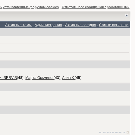
ь установленные форумом cookies
·
Отметить все сообщения прочитанными
Активные темы
·
Администрация
·
Активные сегодня
·
Самые активные
OL SERVIS
(
48
),
Марта Осьминог
(
43
),
Алла К.
(
45
)