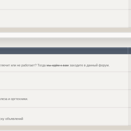
глючит или не работает? Тогда
мы идём к вам
заходите в данный форум.
еза и оргтехники.
оску объявлений