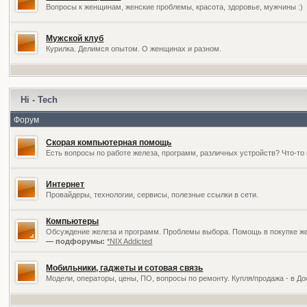
Вопросы к женщинам, женские проблемы, красота, здоровье, мужчины :)
Мужской клуб
Курилка. Делимся опытом. О женщинах и разном.
Hi - Tech
Форум
Скорая компьютерная помощь
Есть вопросы по работе железа, программ, различных устройств? Что-то 
Интернет
Провайдеры, технологии, сервисы, полезные ссылки в сети.
Компьютеры
Обсуждение железа и программ. Проблемы выбора. Помощь в покупке жел
— подфорумы:
*NIX Addicted
Мобильники, гаджеты и сотовая связь
Модели, операторы, цены, ПО, вопросы по ремонту. Купля/продажа - в Д