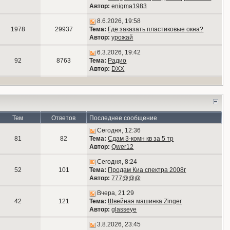
Автор:
enigma1983
8.6.2026, 19:58
1978
29937
Тема:
Где заказать пластиковые окна?
Автор:
урожай
6.3.2026, 19:42
92
8763
Тема:
Радио
Автор:
DXX
Тем
Ответов
Последнее сообщение
Сегодня, 12:36
81
82
Тема:
Сдам 3-комн кв за 5 тр
Автор:
Qwer12
Сегодня, 8:24
52
101
Тема:
Продам Киа спектра 2008г
Автор:
777@@@
Вчера, 21:29
42
121
Тема:
Швейная машинка Zinger
Автор:
glasseye
3.8.2026, 23:45