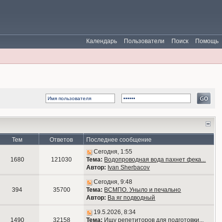
Календарь
Пользователи
Поиск
Помощь
Тем
Ответов
Последнее сообщение
Сегодня, 1:55
1680
121030
Тема:
Водопроводная вода пахнет фека...
Автор:
Ivan Sherbacov
Сегодня, 9:48
394
35700
Тема:
ВСМПО. Уныло и печально
Автор:
Ва яг подводный
19.5.2026, 8:34
1490
32158
Тема:
Ищу репетиторов для подготовки...