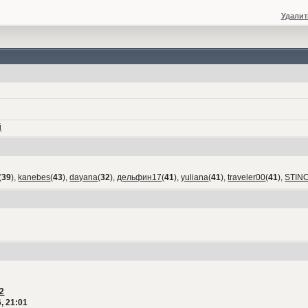
Удалит
й
(
39
),
kanebes
(
43
),
dayana
(
32
),
дельфин17
(
41
),
yuliana
(
41
),
traveler00
(
41
),
STIN
2
, 21:01