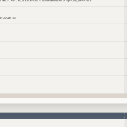
и много чего ещё веселого и занимательного, присоединяйтесь!
чие рюшечки