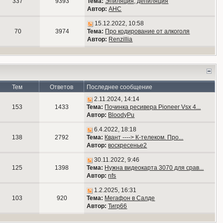
337
9393
Тема:
Эпиляция, депиляция
Автор:
АНС
15.12.2022, 10:58
70
3974
Тема:
Про кодирование от алкоголя
Автор:
Renzillia
Тем
Ответов
Последнее сообщение
2.11.2024, 14:14
153
1433
Тема:
Починка ресивера Pioneer Vsx 4...
Автор:
BloodyPu
6.4.2022, 18:18
138
2792
Тема:
Квант ----> К-телеком. Про...
Автор:
воскресенье2
30.11.2022, 9:46
125
1398
Тема:
Нужна видеокарта 3070 для срав...
Автор:
nfs
1.2.2025, 16:31
103
920
Тема:
Мегафон в Салде
Автор:
Тигр66