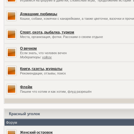
Играемся на форуме в данетки, словесные игры, "продолжение историй" 
Домашние любимцы
Кошки, собаки, хомячки с канарейками, а также цветочки, вазочки и про
Спорт, охота, рыбалка, туризм
Места, организация, фотки. Расскажи о своем отдыхе
О вечном
Если знать, что человек вечен
Модераторы:
volkov
Книги, газеты, журналы
Рекомендации, отзывы, поиск
Флейм
Пишем что хотим и как хотим, флуд разрешён
Красный уголок
Форум
Женский островок