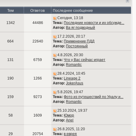
Тем
Ответов
Последнее сообщение
Сегодня, 13:18
1342
44486
Тема:
Последние новости и их обсужде...
Автор:
Ва яг подводный
17.2.2026, 20:17
664
22640
Тема:
Применение ПДД
Автор:
Постоянный
4.8.2026, 20:30
131
6759
Тема:
Что у Вас сейчас играет
Автор:
Romantic
28.4.2024, 10:45
190
1266
Тема:
Lineage 2
Автор:
JokerAsus
5.8.2026, 19:47
159
9273
Тема:
Фото из путешествий по Уралу и...
Автор:
Romantic
25.10.2024, 19:37
58
1609
Тема:
Юмор
Автор:
Ariel
26.8.2025, 11:20
29
20754
Тема:
в еврея