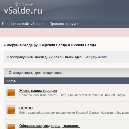
Перейти на сайт vSalde.ru
Правила форума
Форум вСалде.ру | Верхняя Салда и Нижняя Салда
С возвращением, последний раз вы были здесь:
минуту назад
О салдинцах, для салдинцев
Форум
Жизнь наших городов
Новости, события, власть... всё, что касается Верхней и Нижней Салды
ВСМПО
Всё о градообразующем предприятии Верхней Салды. Новости, обсужден
Образование, медицина, транспорт