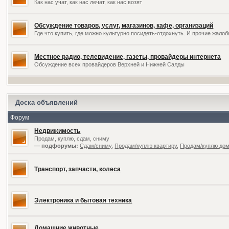
Как нас учат, как нас лечат, как нас возят
Обсуждение товаров, услуг, магазинов, кафе, организаций
Где что купить, где можно культурно посидеть-отдохнуть. И прочие жал
Местное радио, телевидение, газеты, провайдеры интернета
Обсуждение всех провайдеров Верхней и Нижней Салды
Доска объявлений
Форум
Недвижимость
Продам, куплю, сдам, сниму
— подфорумы:
Сдам/сниму
,
Продам/куплю квартиру
,
Продам/куплю дом,
Транспорт, запчасти, колеса
Электроника и бытовая техника
Домашние животные