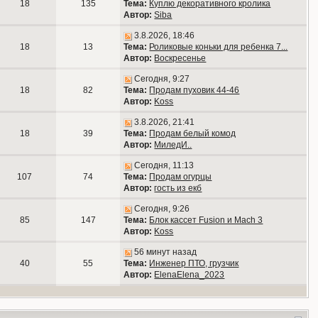
18
135
Тема:
Куплю декоративного кролика
Автор:
Siba
3.8.2026, 18:46
18
13
Тема:
Роликовые коньки для ребенка 7...
Автор:
Воскресенье
Сегодня, 9:27
18
82
Тема:
Продам пуховик 44-46
Автор:
Koss
3.8.2026, 21:41
18
39
Тема:
Продам белый комод
Автор:
МиледИ..
Сегодня, 11:13
107
74
Тема:
Продам огурцы
Автор:
гость из екб
Сегодня, 9:26
85
147
Тема:
Блок кассет Fusion и Mach 3
Автор:
Koss
56 минут назад
40
55
Тема:
Инженер ПТО, грузчик
Автор:
ElenaElena_2023