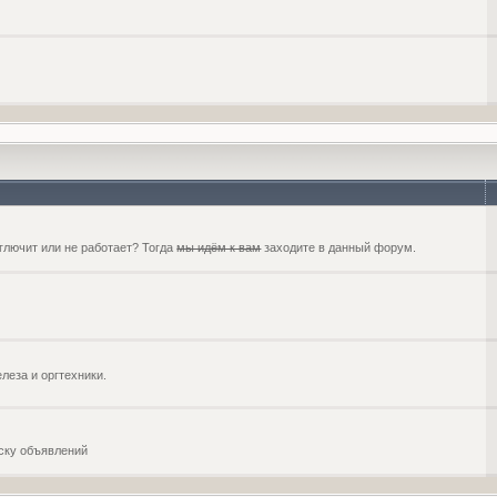
глючит или не работает? Тогда
мы идём к вам
заходите в данный форум.
еза и оргтехники.
оску объявлений