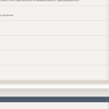
и много чего ещё веселого и занимательного, присоединяйтесь!
чие рюшечки