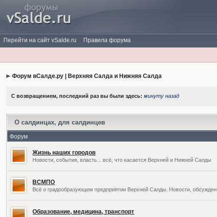
Перейти на сайт vSalde.ru
Правила форума
Форум вСалде.ру | Верхняя Салда и Нижняя Салда
С возвращением, последний раз вы были здесь:
минуту назад
О салдинцах, для салдинцев
Форум
Жизнь наших городов
Новости, события, власть... всё, что касается Верхней и Нижней Салды
ВСМПО
Всё о градообразующем предприятии Верхней Салды. Новости, обсужден
Образование, медицина, транспорт