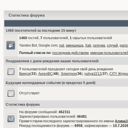
Статистика форума
1468 посетителей за последние 15 минут
1460
гостей,
7
пользователей,
1
скрытых пользователей
Yandex Bot, Google.com,
nat
,
змеищища
,
Xak
,
галочка
,
случай
,
pariz
Полный список по:
последним действиям
,
именам пользователе
Поздравляем с днем рождения наших пользователей:
7
пользователей празднуют сегодня свой день рождения
Викуся
(
33
),
АнгелВС
(
48
),
Электрон
(
36
),
yuliya3212
(
37
),
CITY Журн
Будущие календарные события (в пределах 5 дней)
Отсутствуют
Статистика форума
На форуме сообщений:
462311
Зарегистрировано пользователей:
46481
Приветствуем последнего зарегистрированного по имени
Алина3
Рекорд посещаемости форума —
6958
, зафиксирован —
10.7.2026