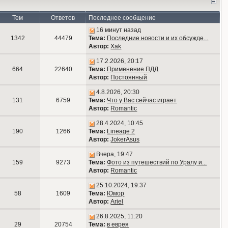
Тем
Ответов
Последнее сообщение
16 минут назад
1342
44479
Тема:
Последние новости и их обсужде...
Автор:
Xak
17.2.2026, 20:17
664
22640
Тема:
Применение ПДД
Автор:
Постоянный
4.8.2026, 20:30
131
6759
Тема:
Что у Вас сейчас играет
Автор:
Romantic
28.4.2024, 10:45
190
1266
Тема:
Lineage 2
Автор:
JokerAsus
Вчера, 19:47
159
9273
Тема:
Фото из путешествий по Уралу и...
Автор:
Romantic
25.10.2024, 19:37
58
1609
Тема:
Юмор
Автор:
Ariel
26.8.2025, 11:20
29
20754
Тема:
в еврея