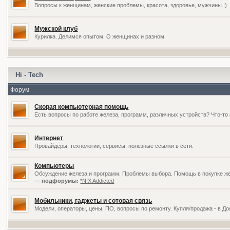
Вопросы к женщинам, женские проблемы, красота, здоровье, мужчины :)
Мужской клуб
Курилка. Делимся опытом. О женщинах и разном.
Hi - Tech
Форум
Скорая компьютерная помощь
Есть вопросы по работе железа, программ, различных устройств? Что-то 
Интернет
Провайдеры, технологии, сервисы, полезные ссылки в сети.
Компьютеры
Обсуждение железа и программ. Проблемы выбора. Помощь в покупке жел
— подфорумы:
*NIX Addicted
Мобильники, гаджеты и сотовая связь
Модели, операторы, цены, ПО, вопросы по ремонту. Купля/продажа - в Д