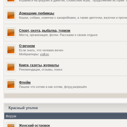
Играемся на форуме в данетки, словесные игры, "продолжение историй" 
Домашние любимцы
Кошки, собаки, хомячки с канарейками, а также цветочки, вазочки и про
Спорт, охота, рыбалка, туризм
Места, организация, фотки. Расскажи о своем отдыхе
О вечном
Если знать, что человек вечен
Модераторы:
volkov
Книги, газеты, журналы
Рекомендации, отзывы, поиск
Флейм
Пишем что хотим и как хотим, флуд разрешён
Красный уголок
Форум
Женский островок