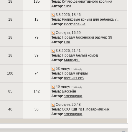
18
135
Тема:
Куплю декоративного кролика
Автор:
Siba
3.8.2026, 18:46
18
13
Тема:
Роликовые коньки для ребенка 7...
Автор:
Воскресенье
Сегодня, 16:59
18
79
Тема:
Продам босоножки размер 39
Автор:
Ева
3.8.2026, 21:41
18
39
Тема:
Продам белый комод
Автор:
МиледИ..
53 минут назад
106
74
Тема:
Продам огурцы
Автор:
гость из екб
49 минут назад
85
142
Тема:
Бассейн
Автор:
змеищища
Сегодня, 20:48
40
56
Тема:
ООО КШП№1, повар-мясник
Автор:
змеищища