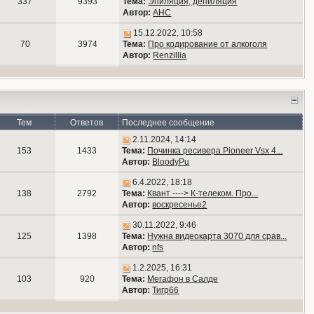
337
9393
Тема:
Эпиляция, депиляция
Автор:
АНС
15.12.2022, 10:58
70
3974
Тема:
Про кодирование от алкоголя
Автор:
Renzillia
Тем
Ответов
Последнее сообщение
2.11.2024, 14:14
153
1433
Тема:
Починка ресивера Pioneer Vsx 4...
Автор:
BloodyPu
6.4.2022, 18:18
138
2792
Тема:
Квант ----> К-телеком. Про...
Автор:
воскресенье2
30.11.2022, 9:46
125
1398
Тема:
Нужна видеокарта 3070 для срав...
Автор:
nfs
1.2.2025, 16:31
103
920
Тема:
Мегафон в Салде
Автор:
Тигр66