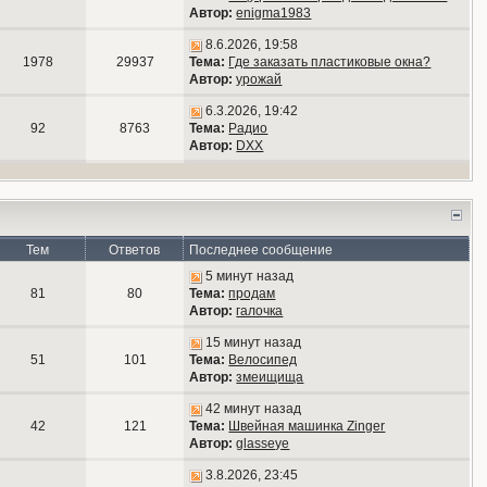
Автор:
enigma1983
8.6.2026, 19:58
1978
29937
Тема:
Где заказать пластиковые окна?
Автор:
урожай
6.3.2026, 19:42
92
8763
Тема:
Радио
Автор:
DXX
Тем
Ответов
Последнее сообщение
5 минут назад
81
80
Тема:
продам
Автор:
галочка
15 минут назад
51
101
Тема:
Велосипед
Автор:
змеищища
42 минут назад
42
121
Тема:
Швейная машинка Zinger
Автор:
glasseye
3.8.2026, 23:45