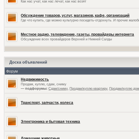
Как нас учат, как нас лечат, как нас возят
Обсуждение товаров, услуг, магазинов, кафе, организаций
Где что купить, где можно культурно посидеть-отдохнуть. И прочие жал
Местное радио, телевидение, газеты, провайдеры интернета
Обсуждение всех провайдеров Верхней и Нижней Салды
Доска объявлений
Форум
Недвижимость
Продам, куплю, сдам, сниму
— подфорумы:
Сдам/сниму
,
Продам/куплю квартиру
,
Продам/куплю дом,
Транспорт, запчасти, колеса
Электроника и бытовая техника
Домашние животные