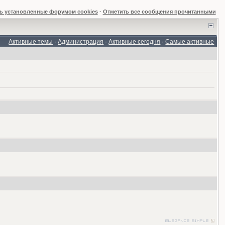
ь установленные форумом cookies
·
Отметить все сообщения прочитанными
Активные темы
·
Администрация
·
Активные сегодня
·
Самые активные