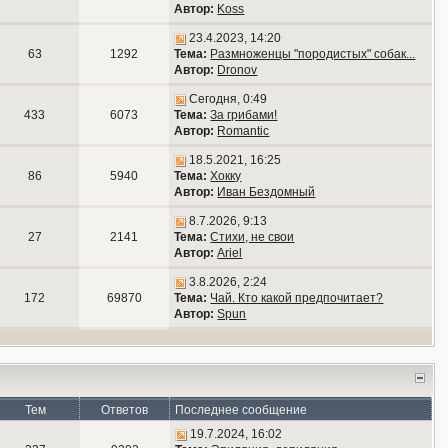
Автор:
Koss
23.4.2023, 14:20
63
1292
Тема:
Размноженцы "породистых" собак...
Автор:
Dronov
Сегодня, 0:49
433
6073
Тема:
За грибами!
Автор:
Romantic
18.5.2021, 16:25
86
5940
Тема:
Хокку
Автор:
Иван Бездомный
8.7.2026, 9:13
27
2141
Тема:
Стихи, не свои
Автор:
Ariel
3.8.2026, 2:24
172
69870
Тема:
Чай. Кто какой предпочитает?
Автор:
Spun
Тем
Ответов
Последнее сообщение
19.7.2024, 16:02