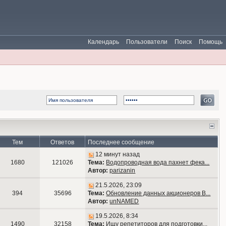
Календарь
Пользователи
Поиск
Помощь
Тем
Ответов
Последнее сообщение
12 минут назад
1680
121026
Тема:
Водопроводная вода пахнет фека...
Автор:
parizanin
21.5.2026, 23:09
394
35696
Тема:
Обновление данных акционеров В...
Автор:
unNAMED
19.5.2026, 8:34
1490
32158
Тема:
Ищу репетиторов для подготовки...