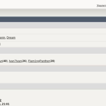
Удалит
anin
,
Dream
й
ал
(
40
),
Ivan7Ivan
(
26
),
Flam1ngPanther
(
28
)
2
, 21:01