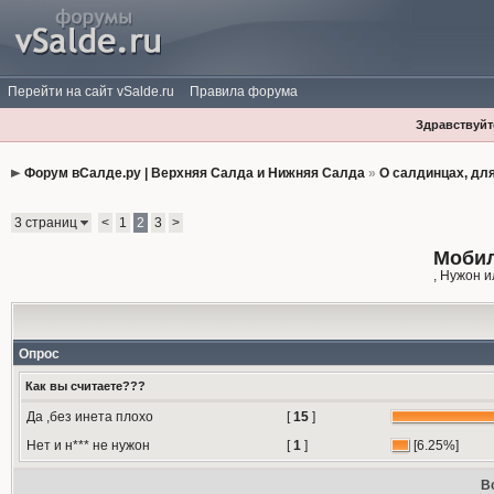
Перейти на сайт vSalde.ru
Правила форума
Здравствуйте
Форум вСалде.ру | Верхняя Салда и Нижняя Салда
»
О салдинцах, дл
3 страниц
<
1
2
3
>
Мобил
, Нужон 
Опрос
Как вы считаете???
Да ,без инета плохо
[
15
]
Нет и н*** не нужон
[
1
]
[6.25%]
В