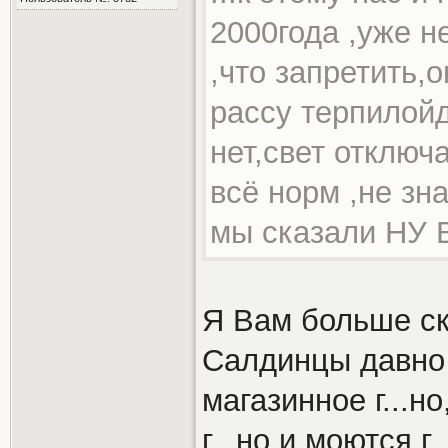
2000года ,уже н
,что запретить,
рассу терпилойд
нет,свет отключ
всё норм ,не зн
мы сказали НУ
Я Вам больше ск
Салдинцы давно
магазинное г...но
г...но и моются г.