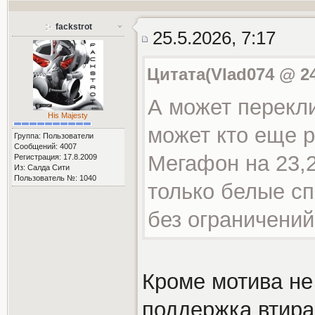
fackstrot
25.5.2026, 7:17
Цитата(Vlad074 @ 24
А может перекл
His Majesty
может кто еще р
Группа: Пользователи
Сообщений: 4007
Мегафон на 23,
Регистрация: 17.8.2009
Из: Салда Сити
Пользователь №: 1040
только белые сп
без ограничений
Кроме мотива не
поддержка втира