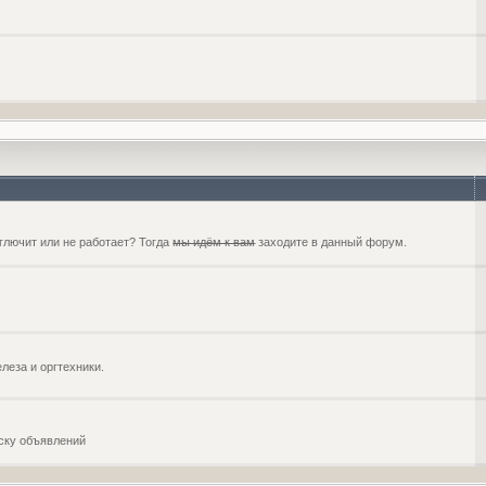
глючит или не работает? Тогда
мы идём к вам
заходите в данный форум.
еза и оргтехники.
оску объявлений