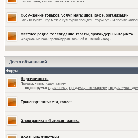
Как нас учат, как нас лечат, как нас возят
Обсуждение товаров, услуг, магазинов, кафе, организаций
Где что купить, где можно культурно посидеть-отдохнуть. И прочие жал
Местное радио, телевидение, газеты, провайдеры интернета
Обсуждение всех провайдеров Верхней и Нижней Салды
Доска объявлений
Форум
Недвижимость
Продам, куплю, сдам, сниму
— подфорумы:
Сдам/сниму
,
Продам/куплю квартиру
,
Продам/куплю дом,
Транспорт, запчасти, колеса
Электроника и бытовая техника
Домашние животные