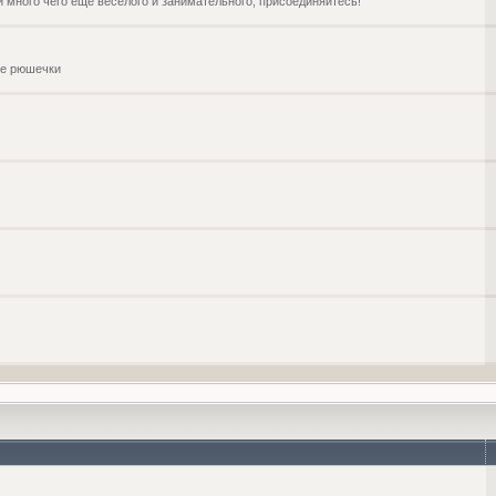
и много чего ещё веселого и занимательного, присоединяйтесь!
чие рюшечки