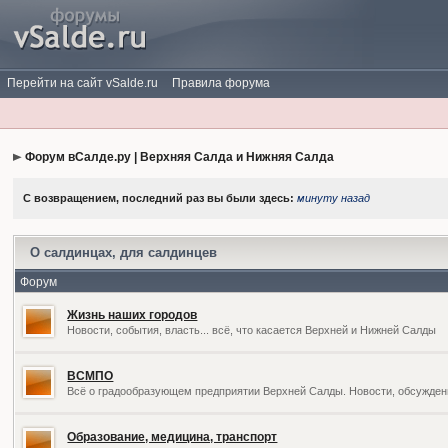
Перейти на сайт vSalde.ru
Правила форума
Форум вСалде.ру | Верхняя Салда и Нижняя Салда
С возвращением, последний раз вы были здесь:
минуту назад
О салдинцах, для салдинцев
Форум
Жизнь наших городов
Новости, события, власть... всё, что касается Верхней и Нижней Салды
ВСМПО
Всё о градообразующем предприятии Верхней Салды. Новости, обсужден
Образование, медицина, транспорт