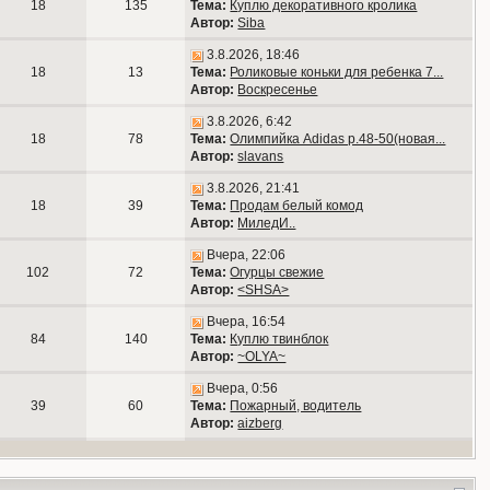
18
135
Тема:
Куплю декоративного кролика
Автор:
Siba
3.8.2026, 18:46
18
13
Тема:
Роликовые коньки для ребенка 7...
Автор:
Воскресенье
3.8.2026, 6:42
18
78
Тема:
Олимпийка Adidas р.48-50(новая...
Автор:
slavans
3.8.2026, 21:41
18
39
Тема:
Продам белый комод
Автор:
МиледИ..
Вчера, 22:06
102
72
Тема:
Огурцы свежие
Автор:
<SHSA>
Вчера, 16:54
84
140
Тема:
Куплю твинблок
Автор:
~OLYA~
Вчера, 0:56
39
60
Тема:
Пожарный, водитель
Автор:
aizberg