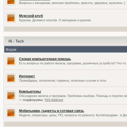
Вопросы к женщинам, женские проблемы, красота, здоровье, мужчины :)
Мужской клуб
Курилка. Делимся опытом. О женщинах и разном.
Hi - Tech
Форум
Скорая компьютерная помощь
Есть вопросы по работе железа, программ, различных устройств? Что-то 
Интернет
Провайдеры, технологии, сервисы, полезные ссылки в сети.
Компьютеры
Обсуждение железа и программ. Проблемы выбора. Помощь в покупке жел
— подфорумы:
*NIX Addicted
Мобильники, гаджеты и сотовая связь
Модели, операторы, цены, ПО, вопросы по ремонту. Купля/продажа - в Д