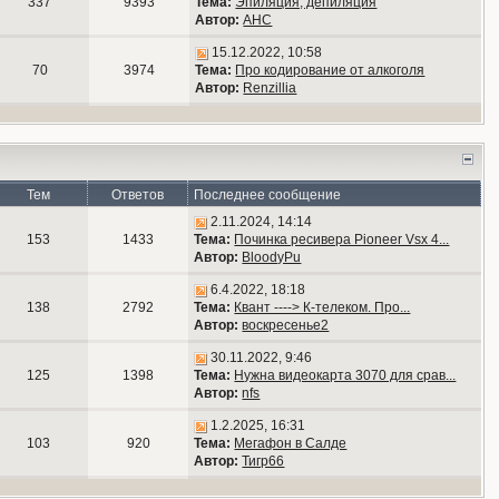
337
9393
Тема:
Эпиляция, депиляция
Автор:
АНС
15.12.2022, 10:58
70
3974
Тема:
Про кодирование от алкоголя
Автор:
Renzillia
Тем
Ответов
Последнее сообщение
2.11.2024, 14:14
153
1433
Тема:
Починка ресивера Pioneer Vsx 4...
Автор:
BloodyPu
6.4.2022, 18:18
138
2792
Тема:
Квант ----> К-телеком. Про...
Автор:
воскресенье2
30.11.2022, 9:46
125
1398
Тема:
Нужна видеокарта 3070 для срав...
Автор:
nfs
1.2.2025, 16:31
103
920
Тема:
Мегафон в Салде
Автор:
Тигр66