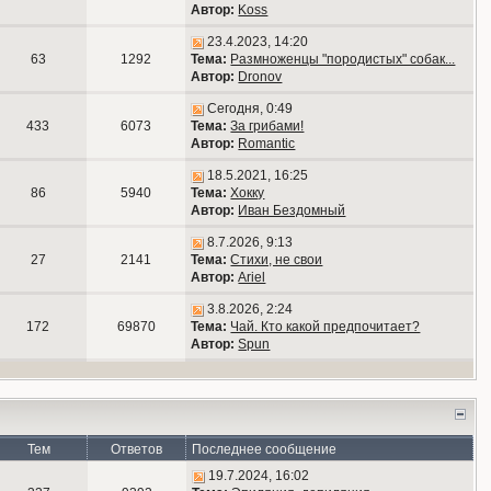
Автор:
Koss
23.4.2023, 14:20
63
1292
Тема:
Размноженцы "породистых" собак...
Автор:
Dronov
Сегодня, 0:49
433
6073
Тема:
За грибами!
Автор:
Romantic
18.5.2021, 16:25
86
5940
Тема:
Хокку
Автор:
Иван Бездомный
8.7.2026, 9:13
27
2141
Тема:
Стихи, не свои
Автор:
Ariel
3.8.2026, 2:24
172
69870
Тема:
Чай. Кто какой предпочитает?
Автор:
Spun
Тем
Ответов
Последнее сообщение
19.7.2024, 16:02