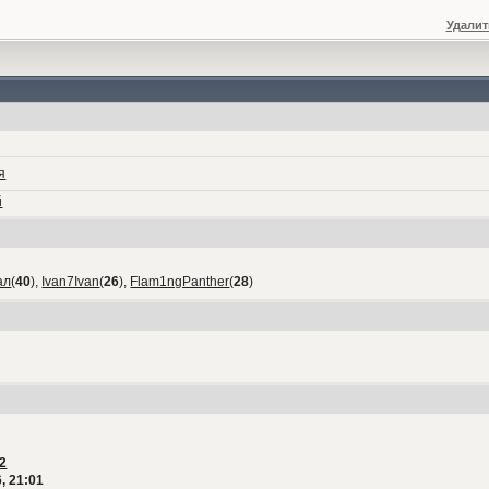
Удалит
я
й
ал
(
40
),
Ivan7Ivan
(
26
),
Flam1ngPanther
(
28
)
2
, 21:01