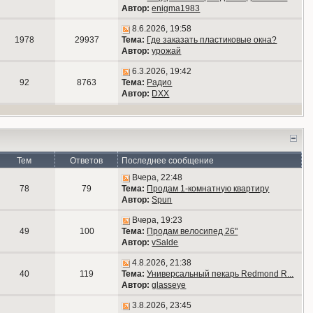
Автор:
enigma1983
8.6.2026, 19:58
1978
29937
Тема:
Где заказать пластиковые окна?
Автор:
урожай
6.3.2026, 19:42
92
8763
Тема:
Радио
Автор:
DXX
Тем
Ответов
Последнее сообщение
Вчера, 22:48
78
79
Тема:
Продам 1-комнатную квартиру
Автор:
Spun
Вчера, 19:23
49
100
Тема:
Продам велосипед 26"
Автор:
vSalde
4.8.2026, 21:38
40
119
Тема:
Универсальный пекарь Redmond R...
Автор:
glasseye
3.8.2026, 23:45