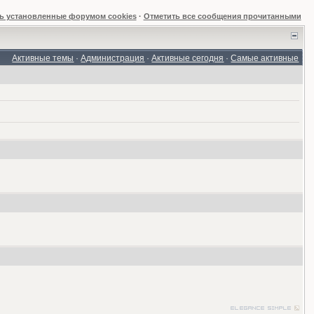
ь установленные форумом cookies
·
Отметить все сообщения прочитанными
Активные темы
·
Администрация
·
Активные сегодня
·
Самые активные