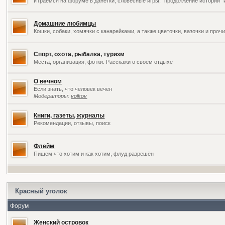
Играемся на форуме в данетки, словесные игры, "продолжение историй" 
Домашние любимцы
Кошки, собаки, хомячки с канарейками, а также цветочки, вазочки и про
Спорт, охота, рыбалка, туризм
Места, организация, фотки. Расскажи о своем отдыхе
О вечном
Если знать, что человек вечен
Модераторы:
volkov
Книги, газеты, журналы
Рекомендации, отзывы, поиск
Флейм
Пишем что хотим и как хотим, флуд разрешён
Красный уголок
Форум
Женский островок