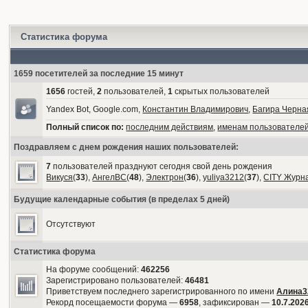
Статистика форума
1659 посетителей за последние 15 минут
1656
гостей,
2
пользователей,
1
скрытых пользователей
Yandex Bot, Google.com,
Константин Владимирович
,
Багира Черна
Полный список по:
последним действиям
,
именам пользователе
Поздравляем с днем рождения наших пользователей:
7
пользователей празднуют сегодня свой день рождения
Викуся
(
33
),
АнгелВС
(
48
),
Электрон
(
36
),
yuliya3212
(
37
),
CITY Журн
Будущие календарные события (в пределах 5 дней)
Отсутствуют
Статистика форума
На форуме сообщений:
462256
Зарегистрировано пользователей:
46481
Приветствуем последнего зарегистрированного по имени
Алина3
Рекорд посещаемости форума —
6958
, зафиксирован —
10.7.2026