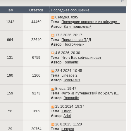
Тем
Ответов
Последнее сообщение
Сегодня, 0:05
1342
44469
Тема:
Последние новости и их обсужде...
Автор:
Ва яг подводный
17.2.2026, 20:17
664
22640
Тема:
Применение ПДД
Автор:
Постоянный
4.8.2026, 20:30
131
6759
Тема:
Что у Вас сейчас играет
Автор:
Romantic
28.4.2024, 10:45
190
1266
Тема:
Lineage 2
Автор:
JokerAsus
Вчера, 19:47
159
9273
Тема:
Фото из путешествий по Уралу и...
Автор:
Romantic
25.10.2024, 19:37
58
1609
Тема:
Юмор
Автор:
Ariel
26.8.2025, 11:20
29
20754
Тема:
в еврея