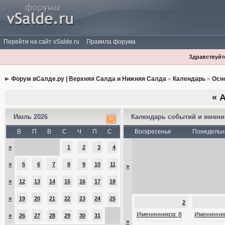
Перейти на сайт vSalde.ru
Правила форума
Здравствуйте
Форум вСалде.ру | Верхняя Салда и Нижняя Салда
»
Календарь
»
Осн
«
А
Июль 2026
Календарь событий и имен
В
П
В
С
Ч
П
С
Воскресенье
Понедельн
»
1
2
3
4
»
5
6
7
8
9
10
11
»
»
12
13
14
15
16
17
18
»
19
20
21
22
23
24
25
2
Именинников: 8
Именинник
»
26
27
28
29
30
31
»