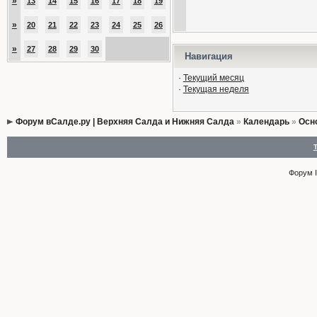
»
13
14
15
16
17
18
19
»
20
21
22
23
24
25
26
»
27
28
29
30
Навигация
·
Текущий месяц
·
Текущая неделя
Форум вСалде.ру | Верхняя Салда и Нижняя Салда
»
Календарь
»
Осн
Форум