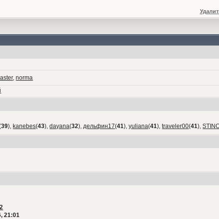
Удалит
aster
,
norma
й
(
39
),
kanebes
(
43
),
dayana
(
32
),
дельфин17
(
41
),
yuliana
(
41
),
traveler00
(
41
),
STIN
2
, 21:01