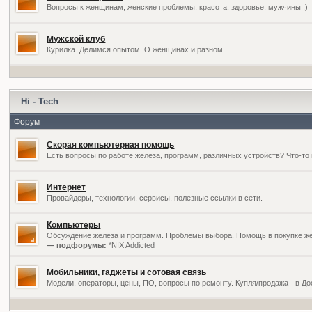
Вопросы к женщинам, женские проблемы, красота, здоровье, мужчины :)
Мужской клуб
Курилка. Делимся опытом. О женщинах и разном.
Hi - Tech
Форум
Скорая компьютерная помощь
Есть вопросы по работе железа, программ, различных устройств? Что-то 
Интернет
Провайдеры, технологии, сервисы, полезные ссылки в сети.
Компьютеры
Обсуждение железа и программ. Проблемы выбора. Помощь в покупке жел
— подфорумы:
*NIX Addicted
Мобильники, гаджеты и сотовая связь
Модели, операторы, цены, ПО, вопросы по ремонту. Купля/продажа - в Д