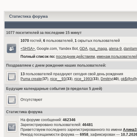
Статистика форума
1077 посетителей за последние 15 минут
1070
гостей,
6
пользователей,
1
скрытых пользователей
<SHSA>
, Google.com, Yandex Bot,
GDA
,
nus_maga
,
alena-9
,
danilam
Полный список по:
последним действиям
,
именам пользователе
Поздравляем с днем рождения наших пользователей:
13
пользователей празднуют сегодня свой день рождения
Puma create
(
37
),
nice__93
(
33
),
nice_1993
(
33
),
Dmitriy
(
40
),
ok$@n@
Будущие календарные события (в пределах 5 дней)
Отсутствуют
Статистика форума
На форуме сообщений:
462346
Зарегистрировано пользователей:
46481
Приветствуем последнего зарегистрированного по имени
Алина3
Рекорд посещаемости форума —
6958
, зафиксирован —
10.7.2026