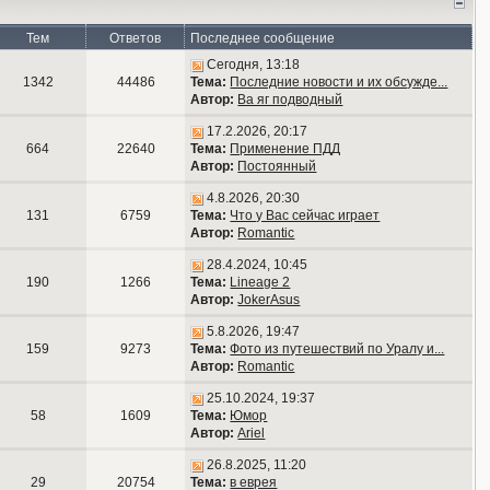
Тем
Ответов
Последнее сообщение
Сегодня, 13:18
1342
44486
Тема:
Последние новости и их обсужде...
Автор:
Ва яг подводный
17.2.2026, 20:17
664
22640
Тема:
Применение ПДД
Автор:
Постоянный
4.8.2026, 20:30
131
6759
Тема:
Что у Вас сейчас играет
Автор:
Romantic
28.4.2024, 10:45
190
1266
Тема:
Lineage 2
Автор:
JokerAsus
5.8.2026, 19:47
159
9273
Тема:
Фото из путешествий по Уралу и...
Автор:
Romantic
25.10.2024, 19:37
58
1609
Тема:
Юмор
Автор:
Ariel
26.8.2025, 11:20
29
20754
Тема:
в еврея