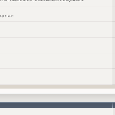
и много чего ещё веселого и занимательного, присоединяйтесь!
чие рюшечки