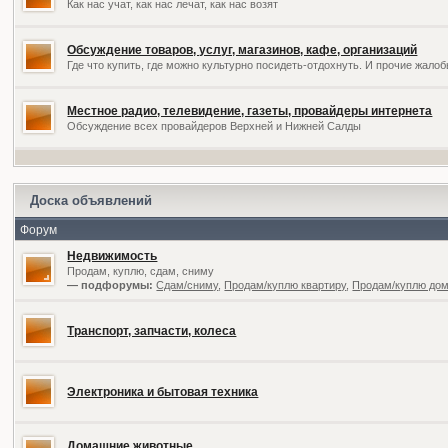
Как нас учат, как нас лечат, как нас возят
Обсуждение товаров, услуг, магазинов, кафе, организаций
Где что купить, где можно культурно посидеть-отдохнуть. И прочие жал
Местное радио, телевидение, газеты, провайдеры интернета
Обсуждение всех провайдеров Верхней и Нижней Салды
Доска объявлений
Форум
Недвижимость
Продам, куплю, сдам, сниму
— подфорумы:
Сдам/сниму
,
Продам/куплю квартиру
,
Продам/куплю дом,
Транспорт, запчасти, колеса
Электроника и бытовая техника
Домашние животные