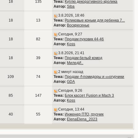
18
135
Тема:
Куплю декоративного кролика
Автор:
Siba
3.8.2026, 18:46
18
13
Тема:
Роликовые коньки для ребенка 7...
Автор:
Воскресенье
Сегодня, 9:27
18
82
Тема:
Продам пуховик 44-46
Автор:
Koss
3.8.2026, 21:41
18
39
Тема:
Продам белый комод
Автор:
МиледИ..
2 минут назад
109
74
Тема:
Продам 🍅помидоры и 🥒огурчики
Автор:
GDA
Сегодня, 9:26
85
147
Тема:
Блок кассет Fusion и Mach 3
Автор:
Koss
Сегодня, 13:44
40
55
Тема:
Инженер ПТО, грузчик
Автор:
ElenaElena_2023