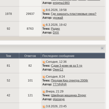
Автор:
enigma1983
8.6.2026, 19:58
1978
29937
Тема:
Где заказать пластиковые окна?
Автор:
урожай
6.3.2026, 19:42
92
8763
Тема:
Радио
Автор:
DXX
Тем
Ответов
Последнее сообщение
Сегодня, 12:36
81
82
Тема:
Сдам 3-комн кв за 5 тр
Автор:
Qwer12
Сегодня, 8:24
52
101
Тема:
Продам Киа спектра 2008г
Автор:
777@@@
Вчера, 21:29
42
121
Тема:
Швейная машинка Zinger
Автор:
glasseye
3.8.2026, 23:45