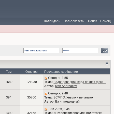
Календарь
Пользователи
Поиск
Помощь
Тем
Ответов
Последнее сообщение
Сегодня, 1:55
1680
121030
Тема:
Водопроводная вода пахнет фека...
Автор:
Ivan Sherbacov
Сегодня, 9:48
394
35700
Тема:
ВСМПО. Уныло и печально
Автор:
Ва яг подводный
19.5.2026, 8:34
1490
32158
Тема:
Ищу репетиторов для подготовки...