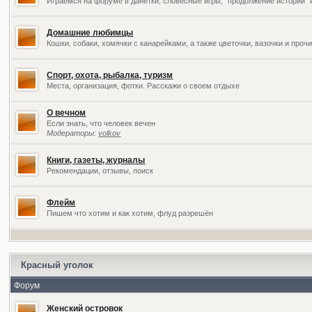
Играемся на форуме в данетки, словесные игры, "продолжение историй" 
Домашние любимцы
Кошки, собаки, хомячки с канарейками, а также цветочки, вазочки и про
Спорт, охота, рыбалка, туризм
Места, организация, фотки. Расскажи о своем отдыхе
О вечном
Если знать, что человек вечен
Модераторы:
volkov
Книги, газеты, журналы
Рекомендации, отзывы, поиск
Флейм
Пишем что хотим и как хотим, флуд разрешён
Красный уголок
Форум
Женский островок