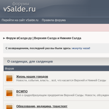
Перейти на сайт vSalde.ru
Правила форума
Форум вСалде.ру | Верхняя Салда и Нижняя Салда
С возвращением, последний раз вы были здесь:
минуту назад
О салдинцах, для салдинцев
Форум
Жизнь наших городов
Новости, события, власть... всё, что касается Верхней и Нижней Салды
ВСМПО
Всё о градообразующем предприятии Верхней Салды. Новости, обсужден
Образование, медицина, транспорт