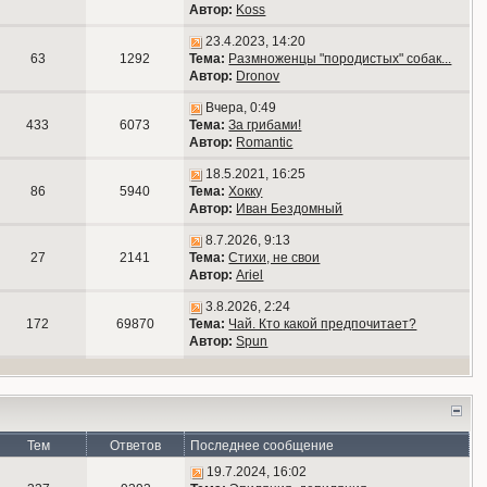
Автор:
Koss
23.4.2023, 14:20
63
1292
Тема:
Размноженцы "породистых" собак...
Автор:
Dronov
Вчера, 0:49
433
6073
Тема:
За грибами!
Автор:
Romantic
18.5.2021, 16:25
86
5940
Тема:
Хокку
Автор:
Иван Бездомный
8.7.2026, 9:13
27
2141
Тема:
Стихи, не свои
Автор:
Ariel
3.8.2026, 2:24
172
69870
Тема:
Чай. Кто какой предпочитает?
Автор:
Spun
Тем
Ответов
Последнее сообщение
19.7.2024, 16:02