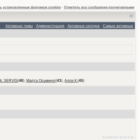
ь установленные форумом cookies
·
Отметить все сообщения прочитанными
Активные темы
·
Администрация
·
Активные сегодня
·
Самые активные
OL SERVIS
(
48
),
Марта Осьминог
(
43
),
Алла К.
(
45
)