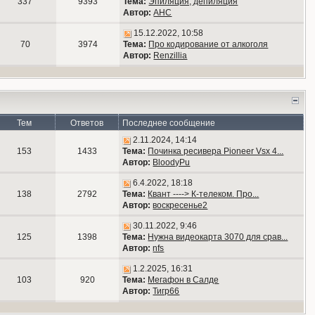
337
9393
Тема:
Эпиляция, депиляция
Автор:
АНС
15.12.2022, 10:58
70
3974
Тема:
Про кодирование от алкоголя
Автор:
Renzillia
Тем
Ответов
Последнее сообщение
2.11.2024, 14:14
153
1433
Тема:
Починка ресивера Pioneer Vsx 4...
Автор:
BloodyPu
6.4.2022, 18:18
138
2792
Тема:
Квант ----> К-телеком. Про...
Автор:
воскресенье2
30.11.2022, 9:46
125
1398
Тема:
Нужна видеокарта 3070 для срав...
Автор:
nfs
1.2.2025, 16:31
103
920
Тема:
Мегафон в Салде
Автор:
Тигр66