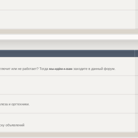
глючит или не работает? Тогда
мы идём к вам
заходите в данный форум.
еза и оргтехники.
оску объявлений