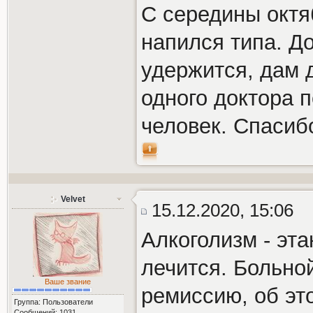
С середины октяб
напился типа. До
удержится, дам 
одного доктора 
человек. Спасиб
Velvet
15.12.2020, 15:06
Алкоголизм - эт
лечится. Больно
Ваше звание
ремиссию, об эт
Группа: Пользователи
Сообщений: 1031