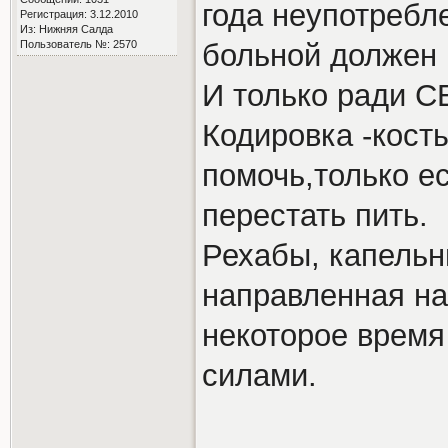
года неупотребл
Регистрация: 3.12.2010
Из: Нижняя Салда
Пользователь №: 2570
больной должен 
И только ради С
Кодировка -кост
помочь,только е
перестать пить.
Рехабы, капельни
направленная на
некоторое время
силами.