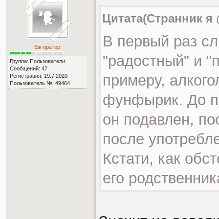
Цитата(Странник я @
В первый раз с
Еж-оратор
"радостный" и "
Группа: Пользователи
Сообщений: 47
примеру, алкого
Регистрация: 19.7.2020
Пользователь №: 49464
фунфырик. До по
он подавлен, по
после употребле
Кстати, как обст
его родственник