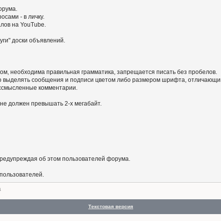
орума.
сами - в личку.
алов на YouTube.
уги" доски объявлений.
ом, необходима правильная грамматика, запрещается писать без пробелов.
 выделять сообщения и подписи цветом либо размером шрифта, отличающим
бессмысленные комментарии.
не должен превышать 2-х мегабайт.
предупреждая об этом пользователей форума.
 пользователей.
а
Текстовая версия