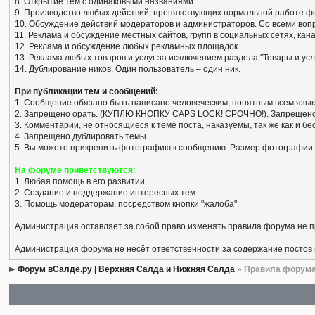
8. Открытие тем с одинаковыми названиями.
9. Производство любых действий, препятствующих нормальной работе ф
10. Обсуждение действий модераторов и администраторов. Со всеми вопро
11. Реклама и обсуждение местных сайтов, групп в социальных сетях, кан
12. Реклама и обсуждение любых рекламных площадок.
13. Реклама любых товаров и услуг за исключением раздела "Товары и усл
14. Дублирование ников. Один пользователь – один ник.
При публикации тем и сообщений:
1. Сообщение обязано быть написано человеческим, понятным всем язык
2. Запрещено орать. (КУПЛЮ КНОПКУ CAPS LOCK! СРОЧНО!). Запрещено
3. Комментарии, не относящиеся к теме поста, наказуемы, так же как и 
4. Запрещено дублировать темы.
5. Вы можете прикрепить фотографию к сообщению. Размер фотографии 
На форуме приветствуются:
1. Любая помощь в его развитии.
2. Создание и поддержание интересных тем.
3. Помощь модераторам, посредством кнопки "жалоба".
Администрация оставляет за собой право изменять правила форума не 
Администрация форума не несёт ответственности за содержание постов
Форум вСалде.ру | Верхняя Салда и Нижняя Салда
» Правила форум