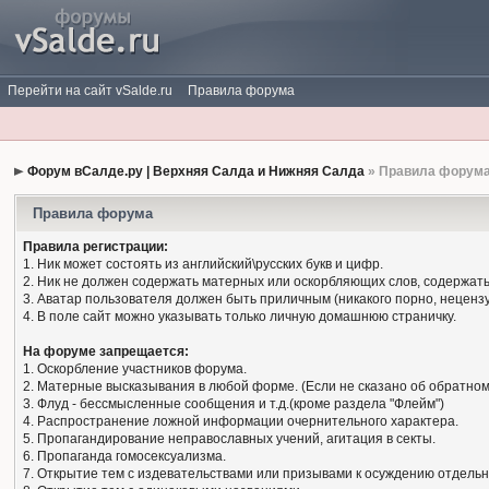
Перейти на сайт vSalde.ru
Правила форума
Форум вСалде.ру | Верхняя Салда и Нижняя Салда
» Правила форум
Правила форума
Правила регистрации:
1. Ник может состоять из английский\русских букв и цифр.
2. Ник не должен содержать матерных или оскорбляющих слов, содержать
3. Аватар пользователя должен быть приличным (никакого порно, нецензу
4. В поле сайт можно указывать только личную домашнюю страничку.
На форуме запрещается:
1. Оскорбление участников форума.
2. Матерные высказывания в любой форме. (Если не сказано об обратном
3. Флуд - бессмысленные сообщения и т.д.(кроме раздела "Флейм")
4. Распространение ложной информации очернительного характера.
5. Пропагандирование неправославных учений, агитация в секты.
6. Пропаганда гомосексуализма.
7. Открытие тем с издевательствами или призывами к осуждению отдельн