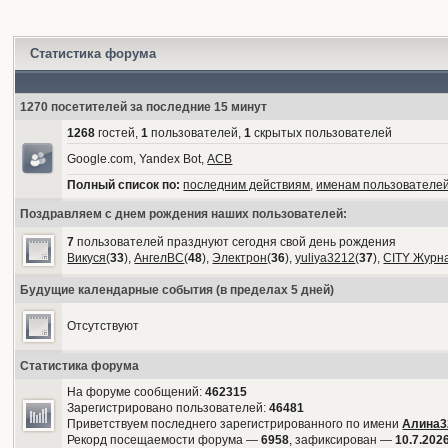
Статистика форума
1270 посетителей за последние 15 минут
1268
гостей,
1
пользователей,
1
скрытых пользователей
Google.com, Yandex Bot,
АСВ
Полный список по:
последним действиям
,
именам пользователе
Поздравляем с днем рождения наших пользователей:
7
пользователей празднуют сегодня свой день рождения
Викуся
(
33
),
АнгелВС
(
48
),
Электрон
(
36
),
yuliya3212
(
37
),
CITY Журн
Будущие календарные события (в пределах 5 дней)
Отсутствуют
Статистика форума
На форуме сообщений:
462315
Зарегистрировано пользователей:
46481
Приветствуем последнего зарегистрированного по имени
Алина3
Рекорд посещаемости форума —
6958
, зафиксирован —
10.7.2026