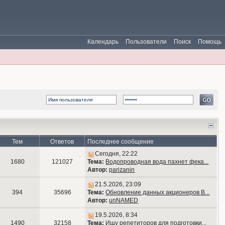
Календарь
Пользователи
Поиск
Помощь
Тем
Ответов
Последнее сообщение
Сегодня, 22:22
1680
121027
Тема:
Водопроводная вода пахнет фека...
Автор:
parizanin
21.5.2026, 23:09
394
35696
Тема:
Обновление данных акционеров В...
Автор:
unNAMED
19.5.2026, 8:34
1490
32158
Тема:
Ищу репетиторов для подготовки...