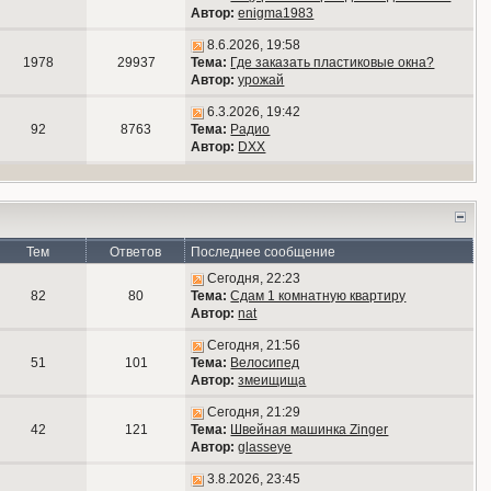
Автор:
enigma1983
8.6.2026, 19:58
1978
29937
Тема:
Где заказать пластиковые окна?
Автор:
урожай
6.3.2026, 19:42
92
8763
Тема:
Радио
Автор:
DXX
Тем
Ответов
Последнее сообщение
Сегодня, 22:23
82
80
Тема:
Сдам 1 комнатную квартиру
Автор:
nat
Сегодня, 21:56
51
101
Тема:
Велосипед
Автор:
змеищища
Сегодня, 21:29
42
121
Тема:
Швейная машинка Zinger
Автор:
glasseye
3.8.2026, 23:45