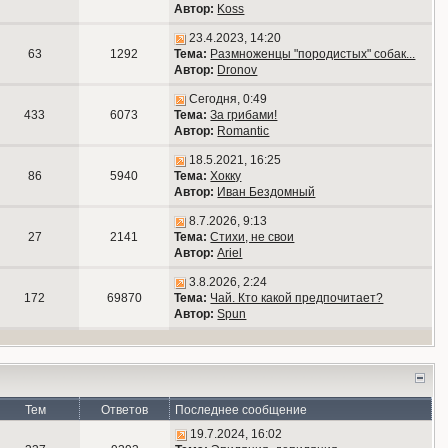
Автор:
Koss
23.4.2023, 14:20
63
1292
Тема:
Размноженцы "породистых" собак...
Автор:
Dronov
Сегодня, 0:49
433
6073
Тема:
За грибами!
Автор:
Romantic
18.5.2021, 16:25
86
5940
Тема:
Хокку
Автор:
Иван Бездомный
8.7.2026, 9:13
27
2141
Тема:
Стихи, не свои
Автор:
Ariel
3.8.2026, 2:24
172
69870
Тема:
Чай. Кто какой предпочитает?
Автор:
Spun
Тем
Ответов
Последнее сообщение
19.7.2024, 16:02