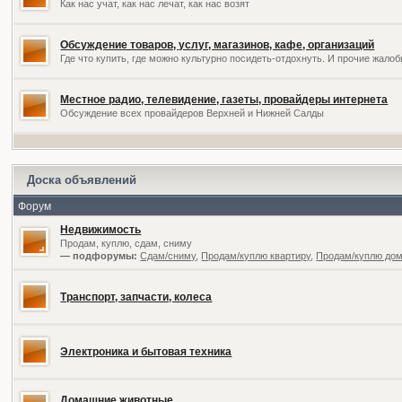
Как нас учат, как нас лечат, как нас возят
Обсуждение товаров, услуг, магазинов, кафе, организаций
Где что купить, где можно культурно посидеть-отдохнуть. И прочие жал
Местное радио, телевидение, газеты, провайдеры интернета
Обсуждение всех провайдеров Верхней и Нижней Салды
Доска объявлений
Форум
Недвижимость
Продам, куплю, сдам, сниму
— подфорумы:
Сдам/сниму
,
Продам/куплю квартиру
,
Продам/куплю дом,
Транспорт, запчасти, колеса
Электроника и бытовая техника
Домашние животные