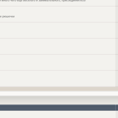
и много чего ещё веселого и занимательного, присоединяйтесь!
чие рюшечки