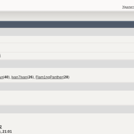
Удалит
й
ал
(
40
),
Ivan7Ivan
(
26
),
Flam1ngPanther
(
28
)
2
, 21:01