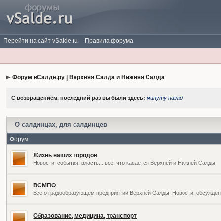
Перейти на сайт vSalde.ru
Правила форума
Форум вСалде.ру | Верхняя Салда и Нижняя Салда
С возвращением, последний раз вы были здесь:
минуту назад
О салдинцах, для салдинцев
Форум
Жизнь наших городов
Новости, события, власть... всё, что касается Верхней и Нижней Салды
ВСМПО
Всё о градообразующем предприятии Верхней Салды. Новости, обсужден
Образование, медицина, транспорт