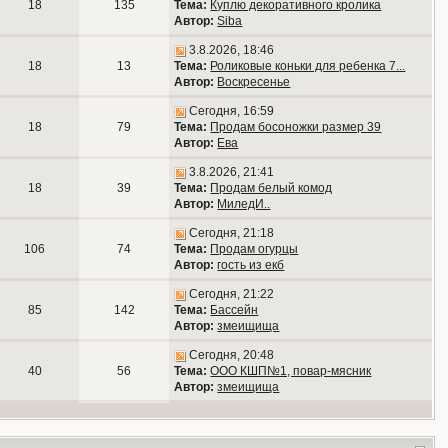
18
135
Тема:
Куплю декоративного кролика
Автор:
Siba
3.8.2026, 18:46
18
13
Тема:
Роликовые коньки для ребенка 7...
Автор:
Воскресенье
Сегодня, 16:59
18
79
Тема:
Продам босоножки размер 39
Автор:
Ева
3.8.2026, 21:41
18
39
Тема:
Продам белый комод
Автор:
МиледИ..
Сегодня, 21:18
106
74
Тема:
Продам огурцы
Автор:
гость из екб
Сегодня, 21:22
85
142
Тема:
Бассейн
Автор:
змеищища
Сегодня, 20:48
40
56
Тема:
ООО КШП№1, повар-мясник
Автор:
змеищища