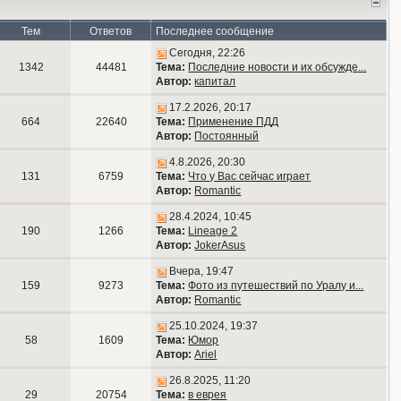
Тем
Ответов
Последнее сообщение
Сегодня, 22:26
1342
44481
Тема:
Последние новости и их обсужде...
Автор:
капитал
17.2.2026, 20:17
664
22640
Тема:
Применение ПДД
Автор:
Постоянный
4.8.2026, 20:30
131
6759
Тема:
Что у Вас сейчас играет
Автор:
Romantic
28.4.2024, 10:45
190
1266
Тема:
Lineage 2
Автор:
JokerAsus
Вчера, 19:47
159
9273
Тема:
Фото из путешествий по Уралу и...
Автор:
Romantic
25.10.2024, 19:37
58
1609
Тема:
Юмор
Автор:
Ariel
26.8.2025, 11:20
29
20754
Тема:
в еврея