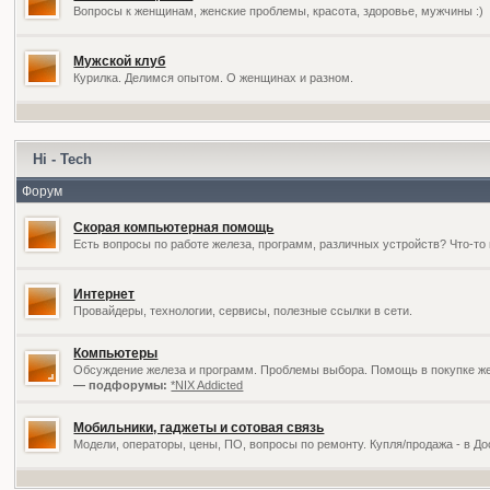
Вопросы к женщинам, женские проблемы, красота, здоровье, мужчины :)
Мужской клуб
Курилка. Делимся опытом. О женщинах и разном.
Hi - Tech
Форум
Скорая компьютерная помощь
Есть вопросы по работе железа, программ, различных устройств? Что-то 
Интернет
Провайдеры, технологии, сервисы, полезные ссылки в сети.
Компьютеры
Обсуждение железа и программ. Проблемы выбора. Помощь в покупке жел
— подфорумы:
*NIX Addicted
Мобильники, гаджеты и сотовая связь
Модели, операторы, цены, ПО, вопросы по ремонту. Купля/продажа - в Д