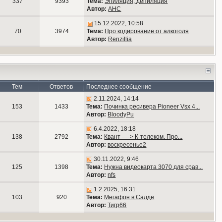
337
9393
Тема:
Эпиляция, депиляция
Автор:
АНС
15.12.2022, 10:58
70
3974
Тема:
Про кодирование от алкоголя
Автор:
Renzillia
Тем
Ответов
Последнее сообщение
2.11.2024, 14:14
153
1433
Тема:
Починка ресивера Pioneer Vsx 4...
Автор:
BloodyPu
6.4.2022, 18:18
138
2792
Тема:
Квант ----> К-телеком. Про...
Автор:
воскресенье2
30.11.2022, 9:46
125
1398
Тема:
Нужна видеокарта 3070 для срав...
Автор:
nfs
1.2.2025, 16:31
103
920
Тема:
Мегафон в Салде
Автор:
Тигр66