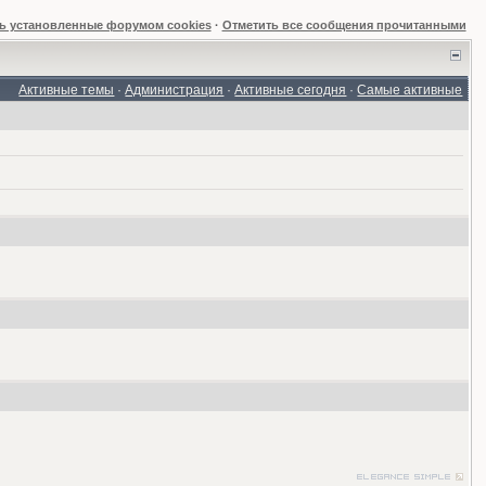
ь установленные форумом cookies
·
Отметить все сообщения прочитанными
Активные темы
·
Администрация
·
Активные сегодня
·
Самые активные