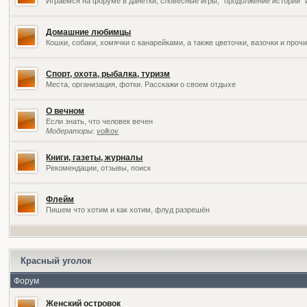
Играемся на форуме в данетки, словесные игры, "продолжение историй" 
Домашние любимцы
Кошки, собаки, хомячки с канарейками, а также цветочки, вазочки и про
Спорт, охота, рыбалка, туризм
Места, организация, фотки. Расскажи о своем отдыхе
О вечном
Если знать, что человек вечен
Модераторы:
volkov
Книги, газеты, журналы
Рекомендации, отзывы, поиск
Флейм
Пишем что хотим и как хотим, флуд разрешён
Красный уголок
Форум
Женский островок