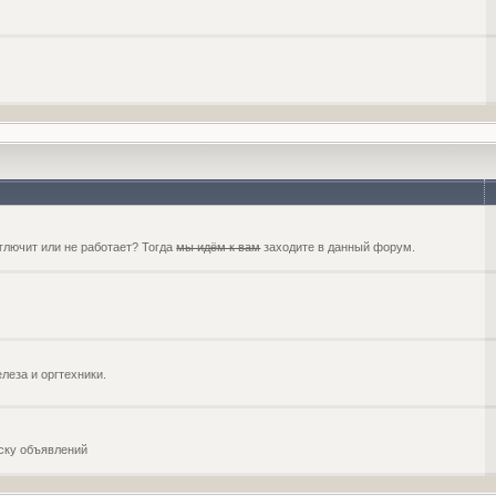
глючит или не работает? Тогда
мы идём к вам
заходите в данный форум.
еза и оргтехники.
оску объявлений