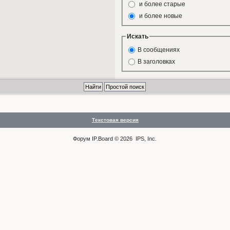
и более старые
и более новые
Искать
В сообщениях
В заголовках
Текстовая версия
Форум
IP.Board
© 2026
IPS, Inc
.