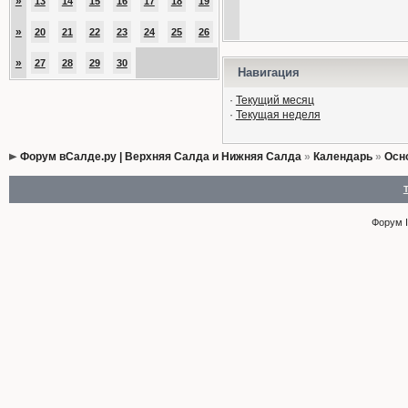
»
13
14
15
16
17
18
19
»
20
21
22
23
24
25
26
»
27
28
29
30
Навигация
·
Текущий месяц
·
Текущая неделя
Форум вСалде.ру | Верхняя Салда и Нижняя Салда
»
Календарь
»
Осн
Форум