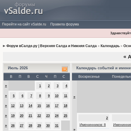
Перейти на сайт vSalde.ru
Правила форума
Здравствуйте
Форум вСалде.ру | Верхняя Салда и Нижняя Салда
»
Календарь
»
Осн
«
А
Июль 2026
Календарь событий и имен
В
П
В
С
Ч
П
С
Воскресенье
Понедельн
»
1
2
3
4
»
5
6
7
8
9
10
11
»
»
12
13
14
15
16
17
18
»
19
20
21
22
23
24
25
2
Именинников: 8
Именинник
»
26
27
28
29
30
31
»