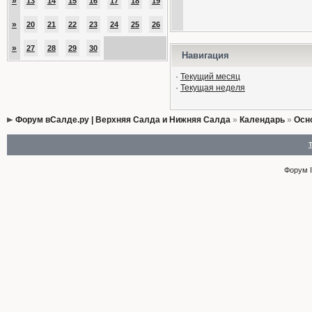
»
13
14
15
16
17
18
19
»
20
21
22
23
24
25
26
»
27
28
29
30
Навигация
·
Текущий месяц
·
Текущая неделя
Форум вСалде.ру | Верхняя Салда и Нижняя Салда
»
Календарь
»
Осн
Форум