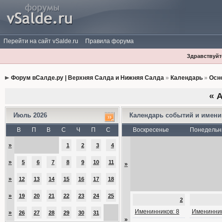
Перейти на сайт vSalde.ru
Правила форума
Здравствуйте
Форум вСалде.ру | Верхняя Салда и Нижняя Салда
»
Календарь
»
Осн
«
А
Июль 2026
Календарь событий и имен
В
П
В
С
Ч
П
С
Воскресенье
Понедельн
»
1
2
3
4
»
5
6
7
8
9
10
11
»
»
12
13
14
15
16
17
18
»
19
20
21
22
23
24
25
2
Именинников: 8
Именинник
»
26
27
28
29
30
31
»