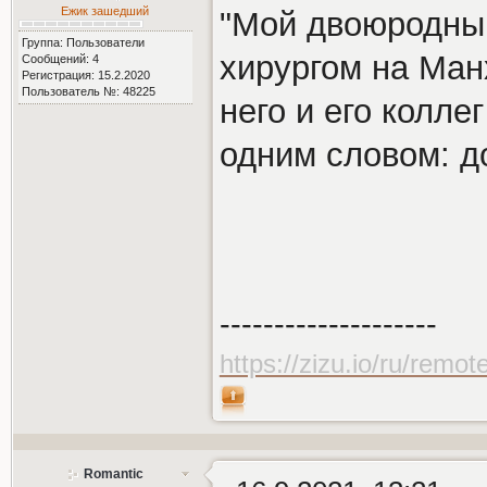
Ежик зашедший
"Мой двоюродный
Группа: Пользователи
хирургом на Манх
Сообщений: 4
Регистрация: 15.2.2020
Пользователь №: 48225
него и его колл
одним словом: д
--------------------
https://zizu.io/ru/remot
Romantic