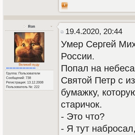
Ron
19.4.2020, 20:44
Умер Сергей Мих
России.
Великий вуду
Попал на небеса
Группа: Пользователи
Святой Петр с и
Сообщений: 738
Регистрация: 13.12.2008
Пользователь №: 222
бумажку, котору
старичок.
- Это что?
- Я тут набросал