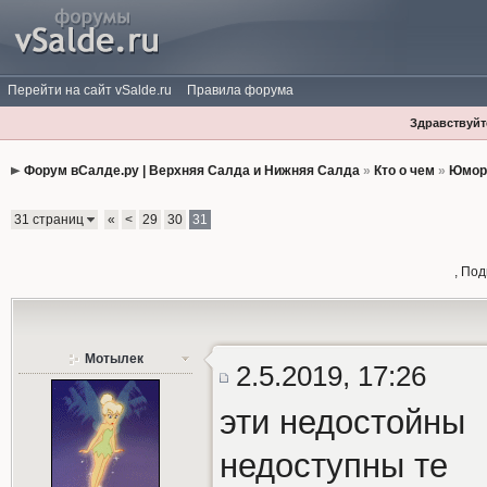
Перейти на сайт vSalde.ru
Правила форума
Здравствуйте
Форум вСалде.ру | Верхняя Салда и Нижняя Салда
»
Кто о чем
»
Юмор
31 страниц
«
<
29
30
31
, По
Мотылек
2.5.2019, 17:26
эти недостойны
недоступны те