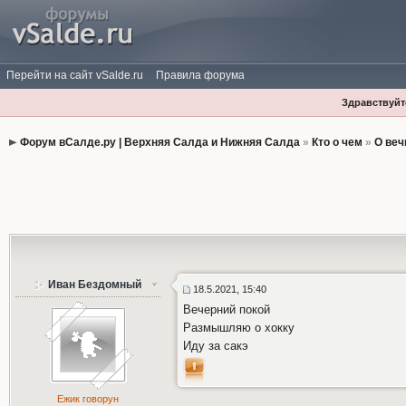
Перейти на сайт vSalde.ru
Правила форума
Здравствуйте
Форум вСалде.ру | Верхняя Салда и Нижняя Салда
»
Кто о чем
»
О веч
Иван Бездомный
18.5.2021, 15:40
Вечерний покой
Размышляю о хокку
Иду за сакэ
Ежик говорун