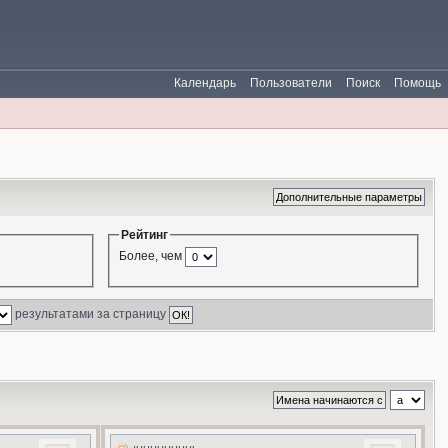
Календарь
Пользователи
Поиск
Помощь
Рейтинг
Более, чем
результатами за страницу