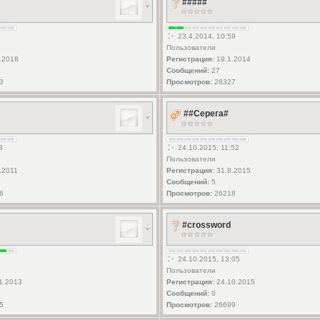
#####
23.4.2014, 10:59
Пользователи
.2018
Регистрация:
19.1.2014
Сообщений:
27
3
Просмотров:
28327
##Серега#
3
24.10.2015, 11:52
Пользователи
.2011
Регистрация:
31.8.2015
Сообщений:
5
6
Просмотров:
26218
#crossword
24.10.2015, 13:05
Пользователи
1.2013
Регистрация:
24.10.2015
Сообщений:
0
5
Просмотров:
26699