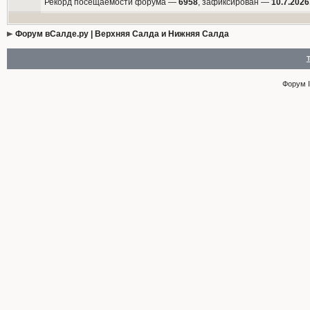
Рекорд посещаемости форума —
6958
, зафиксирован —
10.7.2026
Форум вСалде.ру | Верхняя Салда и Нижняя Салда
Форум