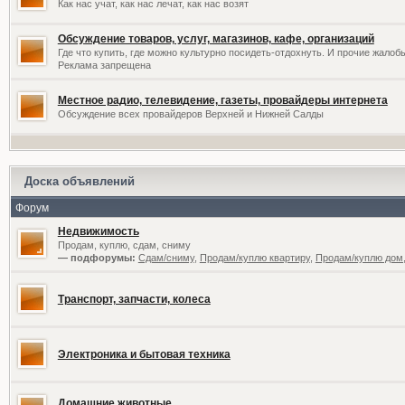
Как нас учат, как нас лечат, как нас возят
Обсуждение товаров, услуг, магазинов, кафе, организаций
Где что купить, где можно культурно посидеть-отдохнуть. И прочие жалоб
Реклама запрещена
Местное радио, телевидение, газеты, провайдеры интернета
Обсуждение всех провайдеров Верхней и Нижней Салды
Доска объявлений
Форум
Недвижимость
Продам, куплю, сдам, сниму
— подфорумы:
Сдам/сниму
,
Продам/куплю квартиру
,
Продам/куплю дом,
Транспорт, запчасти, колеса
Электроника и бытовая техника
Домашние животные