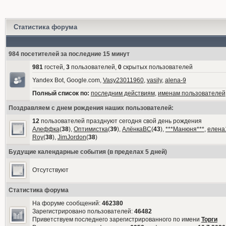
Статистика форума
984 посетителей за последние 15 минут
981
гостей,
3
пользователей,
0
скрытых пользователей
Yandex Bot, Google.com,
Vasy23011960
,
vasily
,
alena-9
Полный список по:
последним действиям
,
именам пользователей
Поздравляем с днем рождения наших пользователей:
12
пользователей празднуют сегодня свой день рождения
Алеффка
(
38
),
Оптимистка
(
39
),
АлёнкаВС
(
43
),
***Манюня***
,
елена
Roy
(
38
),
JimJordon
(
38
)
Будущие календарные события (в пределах 5 дней)
Отсутствуют
Статистика форума
На форуме сообщений:
462380
Зарегистрировано пользователей:
46482
Приветствуем последнего зарегистрированного по имени
Торги