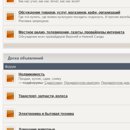
Как нас учат, как нас лечат, как нас возят
Обсуждение товаров, услуг, магазинов, кафе, организаций
Где что купить, где можно культурно посидеть-отдохнуть. И прочие жалоб
Реклама запрещена
Местное радио, телевидение, газеты, провайдеры интернета
Обсуждение всех провайдеров Верхней и Нижней Салды
Доска объявлений
Форум
Недвижимость
Продам, куплю, сдам, сниму
— подфорумы:
Сдам/сниму
,
Продам/куплю квартиру
,
Продам/куплю дом,
Транспорт, запчасти, колеса
Электроника и бытовая техника
Домашние животные