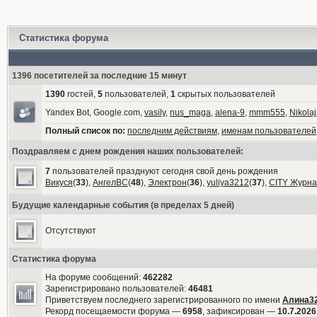
Статистика форума
1396 посетителей за последние 15 минут
1390
гостей,
5
пользователей,
1
скрытых пользователей
Yandex Bot, Google.com,
vasily
,
nus_maga
,
alena-9
,
mmm555
,
Nikola
Полный список по:
последним действиям
,
именам пользователей
Поздравляем с днем рождения наших пользователей:
7
пользователей празднуют сегодня свой день рождения
Викуся
(
33
),
АнгелВС
(
48
),
Электрон
(
36
),
yuliya3212
(
37
),
CITY Журна
Будущие календарные события (в пределах 5 дней)
Отсутствуют
Статистика форума
На форуме сообщений:
462282
Зарегистрировано пользователей:
46481
Приветствуем последнего зарегистрированного по имени
Алина3
Рекорд посещаемости форума —
6958
, зафиксирован —
10.7.2026