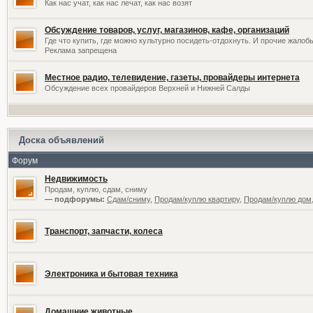
Как нас учат, как нас лечат, как нас возят
Обсуждение товаров, услуг, магазинов, кафе, организаций
Где что купить, где можно культурно посидеть-отдохнуть. И прочие жалоб
Реклама запрещена
Местное радио, телевидение, газеты, провайдеры интернета
Обсуждение всех провайдеров Верхней и Нижней Салды
Доска объявлений
Форум
Недвижимость
Продам, куплю, сдам, сниму
— подфорумы:
Сдам/сниму
,
Продам/куплю квартиру
,
Продам/куплю дом,
Транспорт, запчасти, колеса
Электроника и бытовая техника
Домашние животные