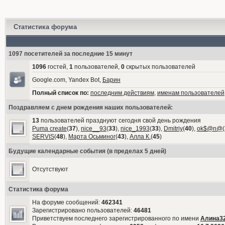
Статистика форума
1097 посетителей за последние 15 минут
1096
гостей,
1
пользователей,
0
скрытых пользователей
Google.com, Yandex Bot,
Барин
Полный список по:
последним действиям
,
именам пользователей
Поздравляем с днем рождения наших пользователей:
13
пользователей празднуют сегодня свой день рождения
Puma create
(
37
),
nice__93
(
33
),
nice_1993
(
33
),
Dmitriy
(
40
),
ok$@n@
(
SERVIS
(
48
),
Марта Осьминог
(
43
),
Алла К.
(
45
)
Будущие календарные события (в пределах 5 дней)
Отсутствуют
Статистика форума
На форуме сообщений:
462341
Зарегистрировано пользователей:
46481
Приветствуем последнего зарегистрированного по имени
Алина3