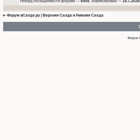
Рекорд посещаемости форума —
6958
, зафиксирован —
10.7.2026
Форум вСалде.ру | Верхняя Салда и Нижняя Салда
Форум