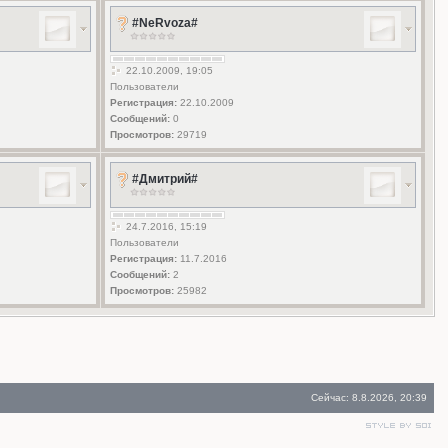
#NeRvoza#
22.10.2009, 19:05
Пользователи
Регистрация:
22.10.2009
Сообщений:
0
Просмотров:
29719
#Дмитрий#
24.7.2016, 15:19
Пользователи
Регистрация:
11.7.2016
Сообщений:
2
Просмотров:
25982
Сейчас: 8.8.2026, 20:39