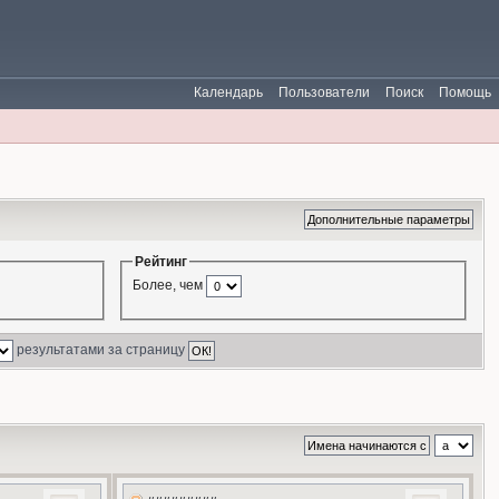
Календарь
Пользователи
Поиск
Помощь
Рейтинг
Более, чем
результатами за страницу