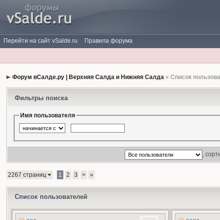
Перейти на сайт vSalde.ru
Правила форума
Форум вСалде.ру | Верхняя Салда и Нижняя Салда
» Список пользов
Фильтры поиска
Имя пользователя
, сор
2267 страниц
1
2
3
>
»
Список пользователей