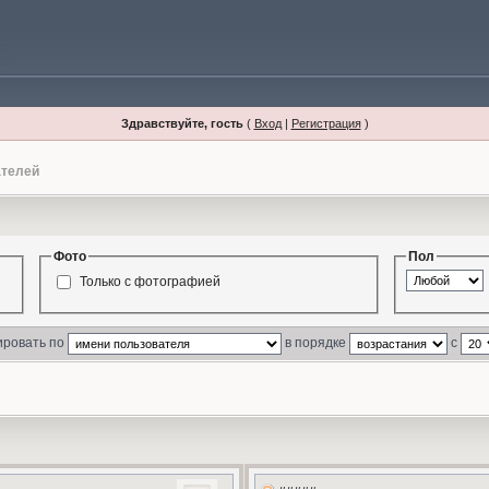
Здравствуйте, гость
(
Вход
|
Регистрация
)
ателей
Фото
Пол
Только с фотографией
тировать по
в порядке
с