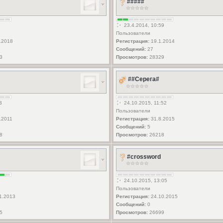
#####
23.4.2014, 10:59
Пользователи
.2018
Регистрация:
19.1.2014
Сообщений:
27
3
Просмотров:
28329
##Серега#
3
24.10.2015, 11:52
Пользователи
.2011
Регистрация:
31.8.2015
Сообщений:
5
8
Просмотров:
26218
#crossword
24.10.2015, 13:05
Пользователи
1.2013
Регистрация:
24.10.2015
Сообщений:
0
5
Просмотров:
26699