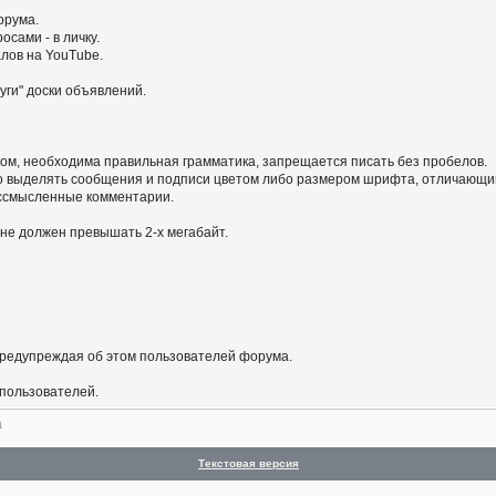
орума.
сами - в личку.
алов на YouTube.
уги" доски объявлений.
ом, необходима правильная грамматика, запрещается писать без пробелов.
 выделять сообщения и подписи цветом либо размером шрифта, отличающим
бессмысленные комментарии.
не должен превышать 2-х мегабайт.
предупреждая об этом пользователей форума.
 пользователей.
а
Текстовая версия