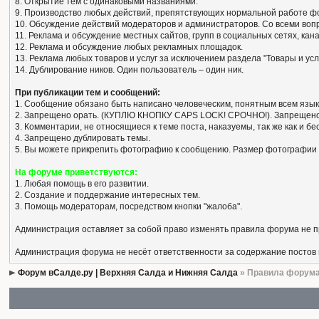
8. Открытие тем с одинаковыми названиями.
9. Производство любых действий, препятствующих нормальной работе ф
10. Обсуждение действий модераторов и администраторов. Со всеми вопро
11. Реклама и обсуждение местных сайтов, групп в социальных сетях, кан
12. Реклама и обсуждение любых рекламных площадок.
13. Реклама любых товаров и услуг за исключением раздела "Товары и усл
14. Дублирование ников. Один пользователь – один ник.
При публикации тем и сообщений:
1. Сообщение обязано быть написано человеческим, понятным всем язык
2. Запрещено орать. (КУПЛЮ КНОПКУ CAPS LOCK! СРОЧНО!). Запрещено
3. Комментарии, не относящиеся к теме поста, наказуемы, так же как и 
4. Запрещено дублировать темы.
5. Вы можете прикрепить фотографию к сообщению. Размер фотографии 
На форуме приветствуются:
1. Любая помощь в его развитии.
2. Создание и поддержание интересных тем.
3. Помощь модераторам, посредством кнопки "жалоба".
Администрация оставляет за собой право изменять правила форума не 
Администрация форума не несёт ответственности за содержание постов
Форум вСалде.ру | Верхняя Салда и Нижняя Салда
» Правила форум