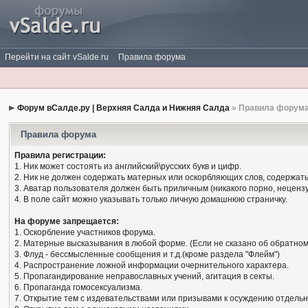
Перейти на сайт vSalde.ru
Правила форума
Форум вСалде.ру | Верхняя Салда и Нижняя Салда
» Правила форум
Правила форума
Правила регистрации:
1. Ник может состоять из английский\русских букв и цифр.
2. Ник не должен содержать матерных или оскорбляющих слов, содержать
3. Аватар пользователя должен быть приличным (никакого порно, нецензу
4. В поле сайт можно указывать только личную домашнюю страничку.
На форуме запрещается:
1. Оскорбление участников форума.
2. Матерные высказывания в любой форме. (Если не сказано об обратном
3. Флуд - бессмысленные сообщения и т.д.(кроме раздела "Флейм")
4. Распространение ложной информации очернительного характера.
5. Пропагандирование неправославных учений, агитация в секты.
6. Пропаганда гомосексуализма.
7. Открытие тем с издевательствами или призывами к осуждению отдельн