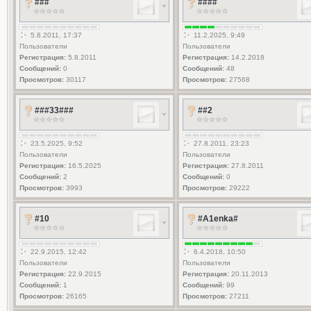
###
####
5.8.2011, 17:37
11.2.2025, 9:49
Пользователи
Пользователи
Регистрация:
5.8.2011
Регистрация:
14.2.2018
Сообщений:
0
Сообщений:
48
Просмотров:
30117
Просмотров:
27568
###33###
##2
23.5.2025, 9:52
27.8.2011, 23:23
Пользователи
Пользователи
Регистрация:
16.5.2025
Регистрация:
27.8.2011
Сообщений:
2
Сообщений:
0
Просмотров:
3993
Просмотров:
29222
#10
#A1enka#
22.9.2015, 12:42
6.4.2018, 10:50
Пользователи
Пользователи
Регистрация:
22.9.2015
Регистрация:
20.11.2013
Сообщений:
1
Сообщений:
99
Просмотров:
26165
Просмотров:
27211