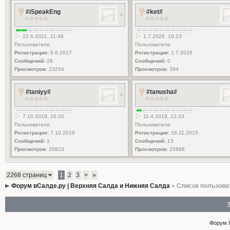
#iSpeakEng
#ket#
22.6.2021, 11:46
1.7.2026, 19:23
Пользователи
Пользователи
Регистрация:
8.6.2017
Регистрация:
1.7.2026
Сообщений:
26
Сообщений:
0
Просмотров:
23234
Просмотров:
394
#taniyy#
#tanusha#
7.10.2019, 16:20
11.4.2018, 12:33
Пользователи
Пользователи
Регистрация:
7.10.2019
Регистрация:
16.11.2015
Сообщений:
1
Сообщений:
13
Просмотров:
20923
Просмотров:
25868
2268 страниц
1
2
3
>
»
Форум вСалде.ру | Верхняя Салда и Нижняя Салда
» Список пользова
Форум