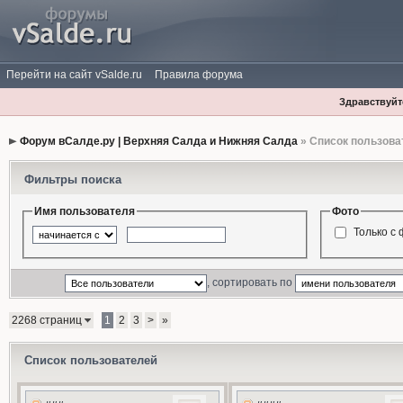
Перейти на сайт vSalde.ru
Правила форума
Здравствуйте
Форум вСалде.ру | Верхняя Салда и Нижняя Салда
» Список пользова
Фильтры поиска
Имя пользователя
Фото
Только с
, сортировать по
2268 страниц
1
2
3
>
»
Список пользователей