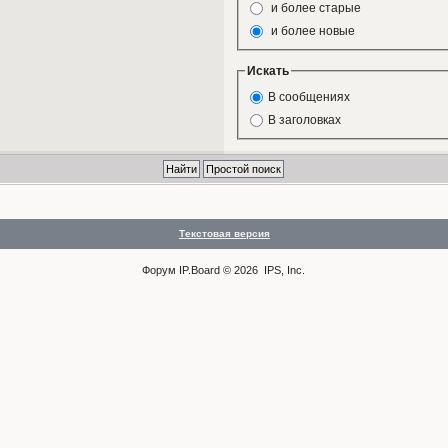
и более старые
и более новые
Искать
В сообщениях
В заголовках
Текстовая версия
Форум
IP.Board
© 2026
IPS, Inc
.