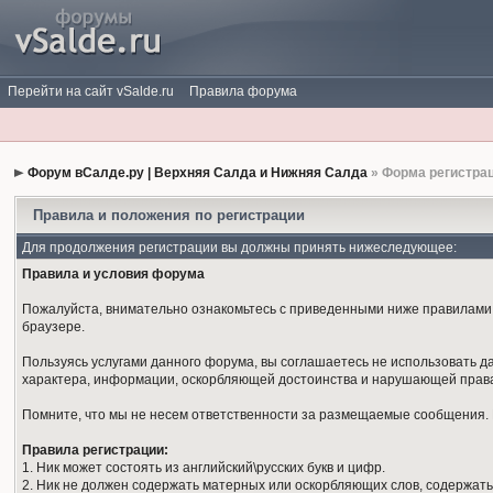
Перейти на сайт vSalde.ru
Правила форума
Форум вСалде.ру | Верхняя Салда и Нижняя Салда
» Форма регистра
Правила и положения по регистрации
Для продолжения регистрации вы должны принять нижеследующее:
Правила и условия форума
Пожалуйста, внимательно ознакомьтесь с приведенными ниже правилами. 
браузере.
Пользуясь услугами данного форума, вы соглашаетесь не использовать 
характера, информации, оскорбляющей достоинства и нарушающей права
Помните, что мы не несем ответственности за размещаемые сообщения. М
Правила регистрации:
1. Ник может состоять из английский\русских букв и цифр.
2. Ник не должен содержать матерных или оскорбляющих слов, содержать