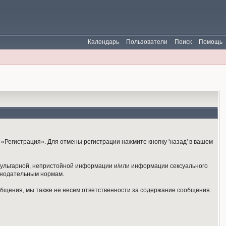
Календарь
Пользователи
Поиск
Помощь
«Регистрация». Для отмены регистрации нажмите кнопку 'назад' в вашем
 вульгарной, непристойной информации и/или информации сексуального
онодательным нормам.
общения, мы также не несем ответственности за содержание сообщения.