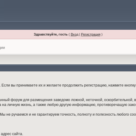
Здравствуйте, гость
(
Вход
|
Регистрация
)
ции
Если вы принимаете их и желаете продолжить регистрацию, нажмите кнопку 
данный форум для размещения заведомо ложной, неточной, оскорбительной,
 на личную жизнь, а также любую другую информацию, противоречащую зак
ы не ручаемся и не гарантируем точность, полноту и полезность любого со
 адрес сайта.