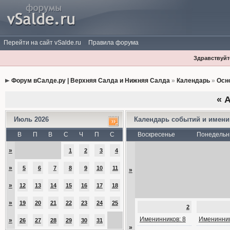
Перейти на сайт vSalde.ru
Правила форума
Здравствуйте
Форум вСалде.ру | Верхняя Салда и Нижняя Салда
»
Календарь
»
Осн
«
А
Июль 2026
Календарь событий и имен
В
П
В
С
Ч
П
С
Воскресенье
Понедельн
»
1
2
3
4
»
5
6
7
8
9
10
11
»
»
12
13
14
15
16
17
18
»
19
20
21
22
23
24
25
2
Именинников: 8
Именинник
»
26
27
28
29
30
31
»