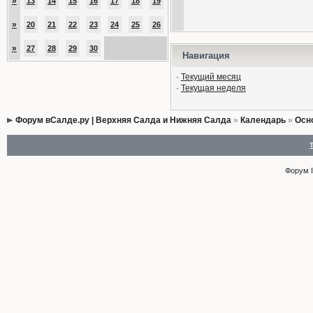
»
13
14
15
16
17
18
19
»
20
21
22
23
24
25
26
»
27
28
29
30
Навигация
·
Текущий месяц
·
Текущая неделя
Форум вСалде.ру | Верхняя Салда и Нижняя Салда
»
Календарь
»
Осн
Форум