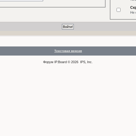
Ск
Не 
Текстовая версия
Форум
IP.Board
© 2026
IPS, Inc
.