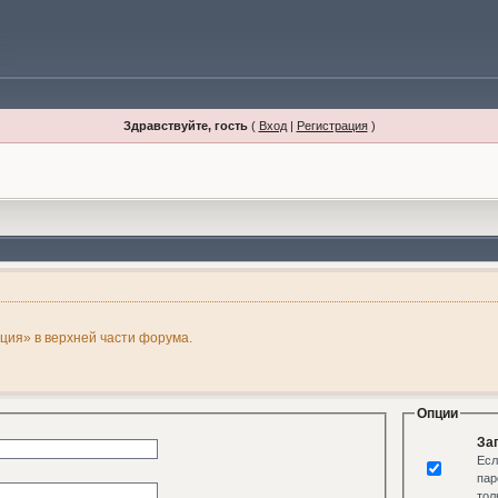
Здравствуйте, гость
(
Вход
|
Регистрация
)
ация» в верхней части форума.
Опции
За
Есл
пар
тол