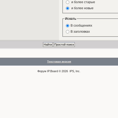
и более старые
и более новые
Искать
В сообщениях
В заголовках
Текстовая версия
Форум
IP.Board
© 2026
IPS, Inc
.