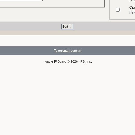
Ск
Не 
Текстовая версия
Форум
IP.Board
© 2026
IPS, Inc
.