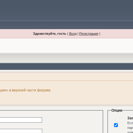
Здравствуйте, гость
(
Вход
|
Регистрация
)
ация» в верхней части форума.
Опции
За
Есл
пар
тол