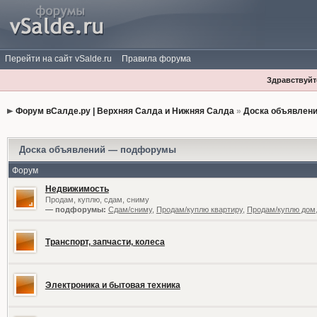
Перейти на сайт vSalde.ru
Правила форума
Здравствуйте
Форум вСалде.ру | Верхняя Салда и Нижняя Салда
»
Доска объявлен
Доска объявлений — подфорумы
Форум
Недвижимость
Продам, куплю, сдам, сниму
— подфорумы:
Сдам/сниму
,
Продам/куплю квартиру
,
Продам/куплю дом,
Транспорт, запчасти, колеса
Электроника и бытовая техника