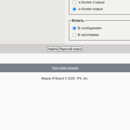
и более старые
и более новые
Искать
В сообщениях
В заголовках
Текстовая версия
Форум
IP.Board
© 2026
IPS, Inc
.