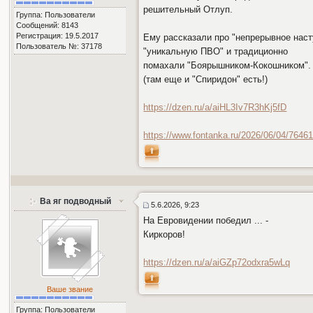
решительный Отлуп.
Группа: Пользователи
Сообщений: 8143
Регистрация: 19.5.2017
Ему рассказали про "непрерывное наст
Пользователь №: 37178
"уникальную ПВО" и традиционно
помахали "Боярышником-Кокошником".
(там еще и "Спиридон" есть!)
https://dzen.ru/a/aiHL3Iv7R3hKj5fD
https://www.fontanka.ru/2026/06/04/7646
Ва яг подводный
5.6.2026, 9:23
На Евровидении победил ... -
Киркоров!
https://dzen.ru/a/aiGZp72odxra5wLq
Ваше звание
Группа: Пользователи