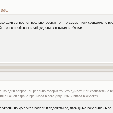
61563/
ько один вопрос: он реально говорит то, что думает, или сознательно в
 стране пребывал в заблуждениях и витал в облаках.
лько один вопрос: он реально говорит то, что думает, или сознательно 
я в нашей стране пребывал в заблуждениях и витал в облаках.
ие укропы по куче угля попали и подожгли её, чтоб дыма побольше было.