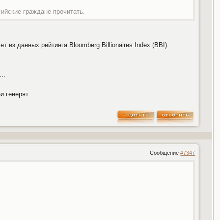
сийские граждане прочитать.
из данных рейтинга Bloomberg Billionaires Index (BBI).
..
 генерят...
Сообщение
#7347