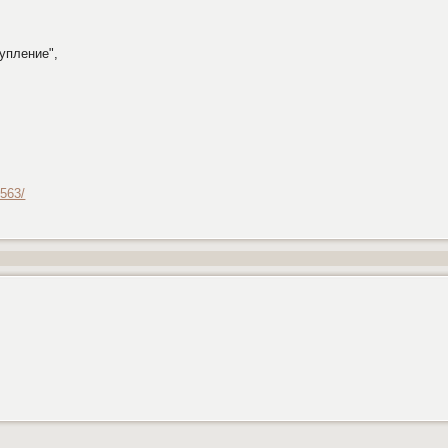
упление",
1563/