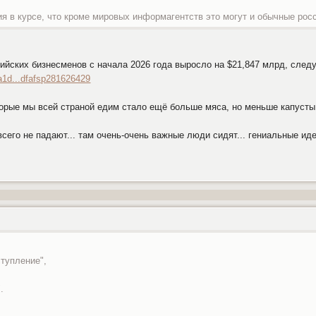
ия в курсе, что кроме мировых информагентств это могут и обычные рос
йских бизнесменов с начала 2026 года выросло на $21,847 млрд, следует 
6a1d...dfafsp281626429
оторые мы всей страной едим стало ещё больше мяса, но меньше капусты.
всего не падают... там очень-очень важные люди сидят... гениальные идеи
тупление",
.