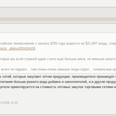
ийских бизнесменов с начала 2026 года выросло на $21,847 млрд, следует
/6a1d...dfafsp281626429
которые мы всей страной едим стало ещё больше мяса, но меньше капусты
 всего не падают... там очень-очень важные люди сидят... гениальные ид
х сетей, которые закупают оптом продукцию, производители производят 
ы питания больше разного рода добавок и наполнителей, а в другие прод
дители ориентируются на стоимость оптовых закупок торговыми сетями и
.6.2026, 11:15