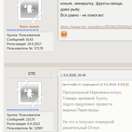
коньяк, минералку, фрукты-овощи,
даже рыбу.
Все равно - не помогает.
Ваше звание
https://www.rbc.ru/politics/05/06/2026/6a
Группа: Пользователи
Сообщений: 8143
Регистрация: 19.5.2017
Пользователь №: 37178
СТС
5.6.2026, 20:40
Цитата(Ва яг подводный @ 5.6.2026, 9:29)
Просроченный Наркомано-клоун,
Главарь кровавой Хунты,
подло предложил провести
мирные Переговоры.
Группа: Пользователи
Сообщений: 10170
На что и получил очередной
Регистрация: 6.6.2013
решительный Отлуп.
Пользователь №: 12987