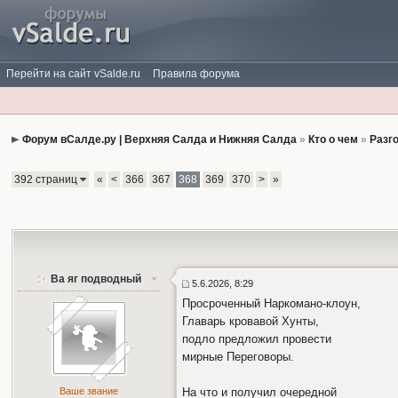
Перейти на сайт vSalde.ru
Правила форума
Форум вСалде.ру | Верхняя Салда и Нижняя Салда
»
Кто о чем
»
Разг
392 страниц
«
<
366
367
368
369
370
>
»
Ва яг подводный
5.6.2026, 8:29
Просроченный Наркомано-клоун,
Главарь кровавой Хунты,
подло предложил провести
мирные Переговоры.
Ваше звание
На что и получил очередной