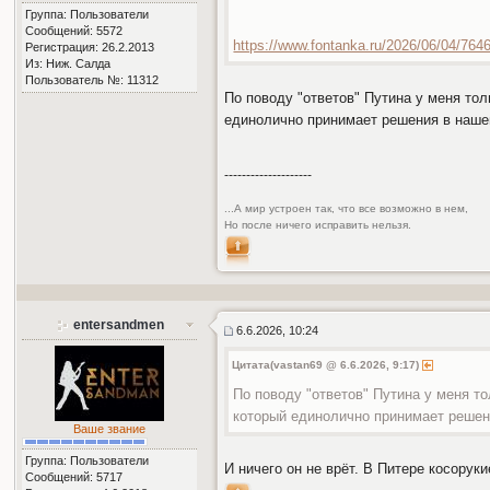
Группа: Пользователи
Сообщений: 5572
https://www.fontanka.ru/2026/06/04/764
Регистрация: 26.2.2013
Из: Ниж. Салда
Пользователь №: 11312
По поводу "ответов" Путина у меня тол
единолично принимает решения в нашей
--------------------
...А мир устроен так, что все возможно в нем,
Но после ничего исправить нельзя.
entersandmen
6.6.2026, 10:24
Цитата(vastan69 @ 6.6.2026, 9:17)
По поводу "ответов" Путина у меня то
который единолично принимает решени
Ваше звание
Группа: Пользователи
И ничего он не врёт. В Питере косорук
Сообщений: 5717