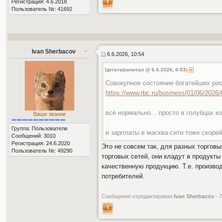
Регистрация: 4.6.2018
Пользователь №: 41692
Ivan Sherbacov
6.6.2026, 10:54
Цитата(капитал @ 6.6.2026, 0:03)
Совокупное состояние богатейших росс
https://www.rbc.ru/business/01/06/2026
всё нормально... просто в голубцах 
Ваше звание
Группа: Пользователи
и зарплаты в масква-сити тоже скорей
Сообщений: 3010
Регистрация: 24.6.2020
Это не совсем так, для разных торговы
Пользователь №: 49290
торговых сетей, они кладут в продукт
качественную продукцию. Т.е. произво
потребителей.
Сообщение отредактировал
Ivan Sherbacov
- 7