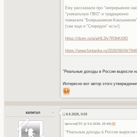
Ему рассказали про "непрерывное нас
"уникальную ПВО" и традиционно
помахали "Боярышником-Кокошником"
(там еще и "Спиридон" есть!)
https://dzen.ru/a/aiHL3Iv7R3hKj5fD
https://www.fontanka.ru/2026/06/04/764
"Реальные доходы в России выросли на
Интересно вот автор этого утверждени
капитал
6.6.2026, 0:03
Цитата(СТС @ 5.6.2026, 20:40)
"Реальные доходы в России выросли 