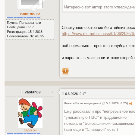
Интересно вот автор этого утвержден
Ваше звание
Группа: Пользователи
Сообщений: 6517
Совокупное состояние богатейших росси
Регистрация: 15.4.2018
https://www.rbc.ru/business/01/06/2026/
Пользователь №: 41095
всё нормально... просто в голубцах к
и зарплаты в масква-сити тоже скорей 
vastan69
6.6.2026, 9:17
Цитата(Ва яг подводный @ 5.6.2026, 8:29)
Ему рассказали про "непрерывное нас
"уникальную ПВО" и традиционно
помахали "Боярышником-Кокошником"
(там еще и "Спиридон" есть!)
Карлсон