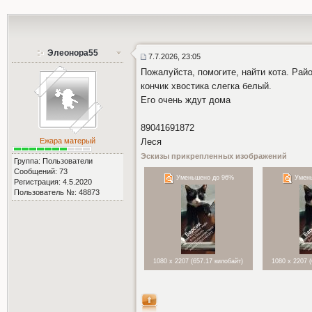
Элеонора55
7.7.2026, 23:05
Пожалуйста, помогите, найти кота. Рай
кончик хвостика слегка белый.
Его очень ждут дома
89041691872
Ежара матерый
Леся
Эскизы прикрепленных изображений
Группа: Пользователи
Сообщений: 73
Уменьшено до 96%
Умень
Регистрация: 4.5.2020
Пользователь №: 48873
1080 x 2207 (657.17 килобайт)
1080 x 2207 