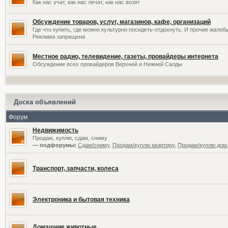
Как нас учат, как нас лечат, как нас возят
Обсуждение товаров, услуг, магазинов, кафе, организаций
Где что купить, где можно культурно посидеть-отдохнуть. И прочие жалоб
Реклама запрещена
Местное радио, телевидение, газеты, провайдеры интернета
Обсуждение всех провайдеров Верхней и Нижней Салды
Доска объявлений
Форум
Недвижимость
Продам, куплю, сдам, сниму
— подфорумы:
Сдам/сниму
,
Продам/куплю квартиру
,
Продам/куплю дом,
Транспорт, запчасти, колеса
Электроника и бытовая техника
Домашние животные