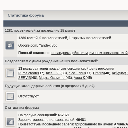
Статистика форума
1281 посетителей за последние 15 минут
1280
гостей,
0
пользователей,
1
скрытых пользователей
Google.com, Yandex Bot
Полный список по:
последним действиям
,
именам пользователей
Поздравляем с днем рождения наших пользователей:
13
пользователей празднуют сегодня свой день рождения
Puma create
(
37
),
nice__93
(
33
),
nice_1993
(
33
),
Dmitriy
(
40
),
ok$@n@
(
SERVIS
(
48
),
Марта Осьминог
(
43
),
Алла К.
(
45
)
Будущие календарные события (в пределах 5 дней)
Отсутствуют
Статистика форума
На форуме сообщений:
462321
Зарегистрировано пользователей:
46481
Приветствуем последнего зарегистрированного по имени
Алина3