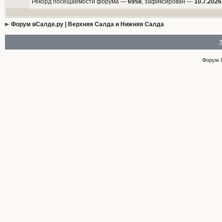
Рекорд посещаемости форума —
6958
, зафиксирован —
10.7.2026
Форум вСалде.ру | Верхняя Салда и Нижняя Салда
Форум