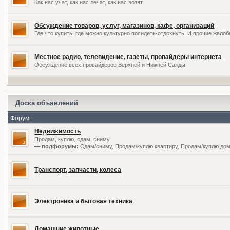
Как нас учат, как нас лечат, как нас возят
Обсуждение товаров, услуг, магазинов, кафе, организаций
Где что купить, где можно культурно посидеть-отдохнуть. И прочие жал
Местное радио, телевидение, газеты, провайдеры интернета
Обсуждение всех провайдеров Верхней и Нижней Салды
Доска объявлений
Форум
Недвижимость
Продам, куплю, сдам, сниму
— подфорумы:
Сдам/сниму
,
Продам/куплю квартиру
,
Продам/куплю дом,
Транспорт, запчасти, колеса
Электроника и бытовая техника
Домашние животные