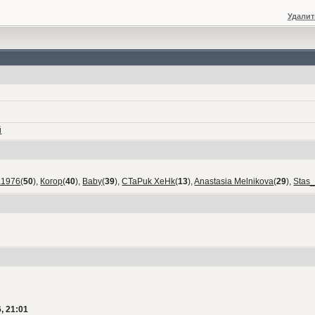
Удалит
й
а1976
(
50
),
Когор
(
40
),
Baby
(
39
),
CTaPuk XeHk
(
13
),
Anastasia Melnikova
(
29
),
Stas
, 21:01