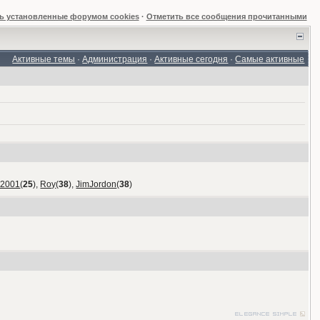
ь установленные форумом cookies
·
Отметить все сообщения прочитанными
Активные темы
·
Администрация
·
Активные сегодня
·
Самые активные
_2001
(
25
),
Roy
(
38
),
JimJordon
(
38
)