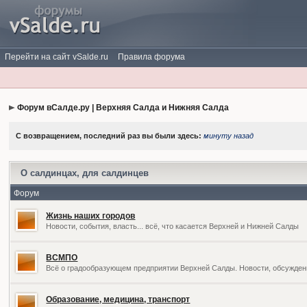
Перейти на сайт vSalde.ru
Правила форума
Форум вСалде.ру | Верхняя Салда и Нижняя Салда
С возвращением, последний раз вы были здесь:
минуту назад
О салдинцах, для салдинцев
Форум
Жизнь наших городов
Новости, события, власть... всё, что касается Верхней и Нижней Салды
ВСМПО
Всё о градообразующем предприятии Верхней Салды. Новости, обсужден
Образование, медицина, транспорт