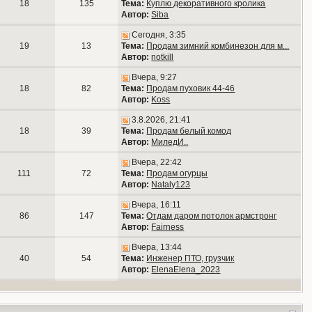
18
135
Тема:
Куплю декоративного кролика
Автор:
Siba
Сегодня, 3:35
19
13
Тема:
Продам зимний комбинезон для м...
Автор:
notkill
Вчера, 9:27
18
82
Тема:
Продам пуховик 44-46
Автор:
Koss
3.8.2026, 21:41
18
39
Тема:
Продам белый комод
Автор:
МиледИ..
Вчера, 22:42
111
72
Тема:
Продам огурцы
Автор:
Nataly123
Вчера, 16:11
86
147
Тема:
Отдам даром потолок армстронг
Автор:
Fairness
Вчера, 13:44
40
54
Тема:
Инженер ПТО, грузчик
Автор:
ElenaElena_2023