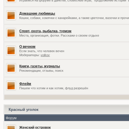
Играемся на форуме в данетки, словесные игры, "продолжение историй" 
Домашние любимцы
Кошки, собаки, хомячки с канарейками, а также цветочки, вазочки и про
Спорт, охота, рыбалка, туризм
Места, организация, фотки. Расскажи о своем отдыхе
О вечном
Если знать, что человек вечен
Модераторы:
volkov
Книги, газеты, журналы
Рекомендации, отзывы, поиск
Флейм
Пишем что хотим и как хотим, флуд разрешён
Красный уголок
Форум
Женский островок