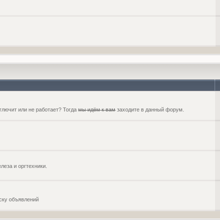
глючит или не работает? Тогда
мы идём к вам
заходите в данный форум.
еза и оргтехники.
оску объявлений