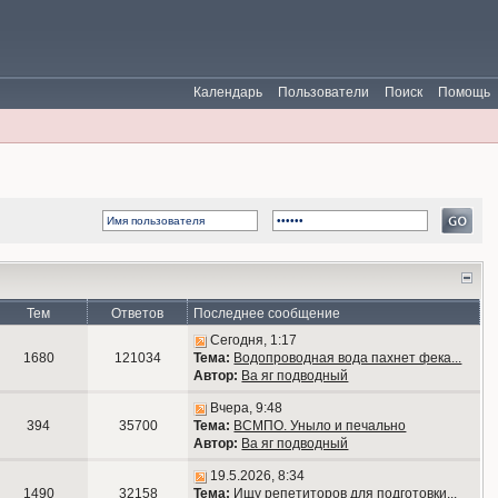
Календарь
Пользователи
Поиск
Помощь
Тем
Ответов
Последнее сообщение
Сегодня, 1:17
1680
121034
Тема:
Водопроводная вода пахнет фека...
Автор:
Ва яг подводный
Вчера, 9:48
394
35700
Тема:
ВСМПО. Уныло и печально
Автор:
Ва яг подводный
19.5.2026, 8:34
1490
32158
Тема:
Ищу репетиторов для подготовки...