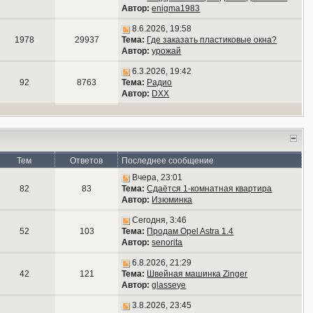
Автор:
enigma1983
8.6.2026, 19:58
1978
29937
Тема:
Где заказать пластиковые окна?
Автор:
урожай
6.3.2026, 19:42
92
8763
Тема:
Радио
Автор:
DXX
Тем
Ответов
Последнее сообщение
Вчера, 23:01
82
83
Тема:
Сдаётся 1-комнатная квартира
Автор:
Изюминка
Сегодня, 3:46
52
103
Тема:
Продам Opel Astra 1.4
Автор:
senorita
6.8.2026, 21:29
42
121
Тема:
Швейная машинка Zinger
Автор:
glasseye
3.8.2026, 23:45