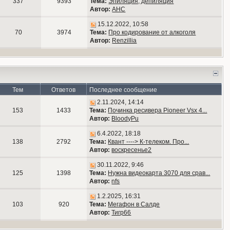
337
9393
Тема:
Эпиляция, депиляция
Автор:
АНС
15.12.2022, 10:58
70
3974
Тема:
Про кодирование от алкоголя
Автор:
Renzillia
Тем
Ответов
Последнее сообщение
2.11.2024, 14:14
153
1433
Тема:
Починка ресивера Pioneer Vsx 4...
Автор:
BloodyPu
6.4.2022, 18:18
138
2792
Тема:
Квант ----> К-телеком. Про...
Автор:
воскресенье2
30.11.2022, 9:46
125
1398
Тема:
Нужна видеокарта 3070 для срав...
Автор:
nfs
1.2.2025, 16:31
103
920
Тема:
Мегафон в Салде
Автор:
Тигр66