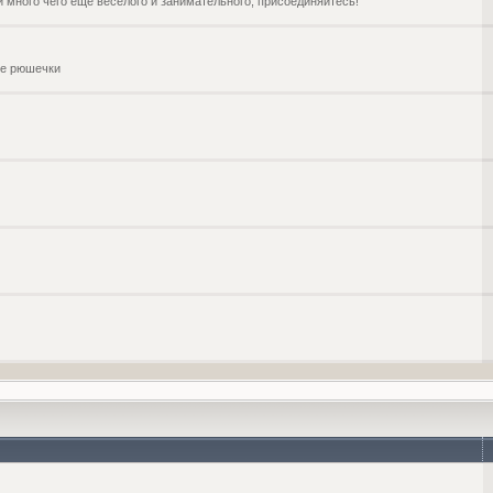
и много чего ещё веселого и занимательного, присоединяйтесь!
чие рюшечки