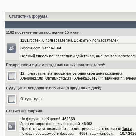
Статистика форума
1182 посетителей за последние 15 минут
1181
гостей,
0
пользователей,
1
скрытых пользователей
Google.com, Yandex Bot
Полный список по:
последним действиям
,
именам пользователе
Поздравляем с днем рождения наших пользователей:
12
пользователей празднуют сегодня свой день рождения
Алеффка
(
38
),
Оптимистка
(
39
),
АлёнкаВС
(
43
),
***Манюня***
,
елен
Будущие календарные события (в пределах 5 дней)
Отсутствуют
Статистика форума
На форуме сообщений:
462368
Зарегистрировано пользователей:
46482
Приветствуем последнего зарегистрированного по имени
Торги
Рекорд посещаемости форума —
6958
, зафиксирован —
10.7.2026