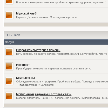
Вопросы к женщинам, женские проблемы, красота, здоровье, мужчины :)
Мужской клуб
Курилка. Делимся опытом. О женщинах и разном.
Hi - Tech
Форум
Скорая компьютерная помощь
Есть вопросы по работе железа, программ, различных устройств? Что-то 
Интернет
Провайдеры, технологии, сервисы, полезные ссылки в сети.
Компьютеры
Обсуждение железа и программ. Проблемы выбора. Помощь в покупке жел
— подфорумы:
*NIX Addicted
Мобильники, гаджеты и сотовая связь
Модели, операторы, цены, ПО, вопросы по ремонту. Купля/продажа - в Д