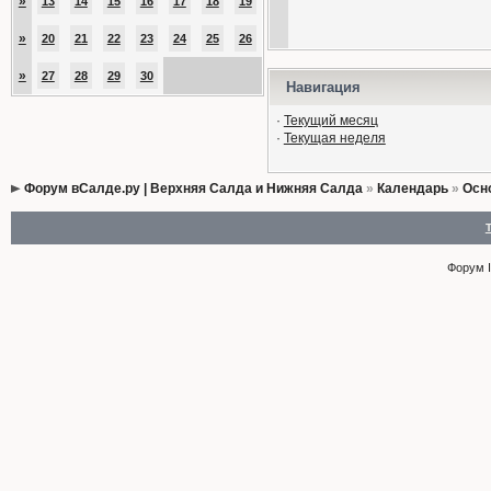
»
13
14
15
16
17
18
19
»
20
21
22
23
24
25
26
»
27
28
29
30
Навигация
·
Текущий месяц
·
Текущая неделя
Форум вСалде.ру | Верхняя Салда и Нижняя Салда
»
Календарь
»
Осн
Форум