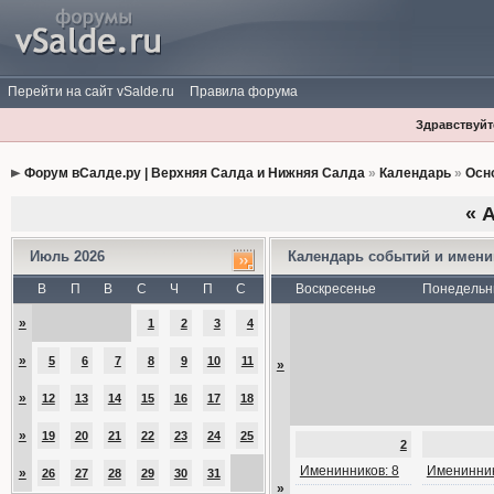
Перейти на сайт vSalde.ru
Правила форума
Здравствуйте
Форум вСалде.ру | Верхняя Салда и Нижняя Салда
»
Календарь
»
Осн
«
А
Июль 2026
Календарь событий и имен
В
П
В
С
Ч
П
С
Воскресенье
Понедельн
»
1
2
3
4
»
5
6
7
8
9
10
11
»
»
12
13
14
15
16
17
18
»
19
20
21
22
23
24
25
2
Именинников: 8
Именинник
»
26
27
28
29
30
31
»