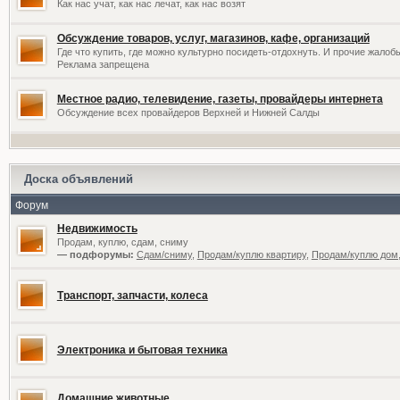
Как нас учат, как нас лечат, как нас возят
Обсуждение товаров, услуг, магазинов, кафе, организаций
Где что купить, где можно культурно посидеть-отдохнуть. И прочие жалоб
Реклама запрещена
Местное радио, телевидение, газеты, провайдеры интернета
Обсуждение всех провайдеров Верхней и Нижней Салды
Доска объявлений
Форум
Недвижимость
Продам, куплю, сдам, сниму
— подфорумы:
Сдам/сниму
,
Продам/куплю квартиру
,
Продам/куплю дом,
Транспорт, запчасти, колеса
Электроника и бытовая техника
Домашние животные