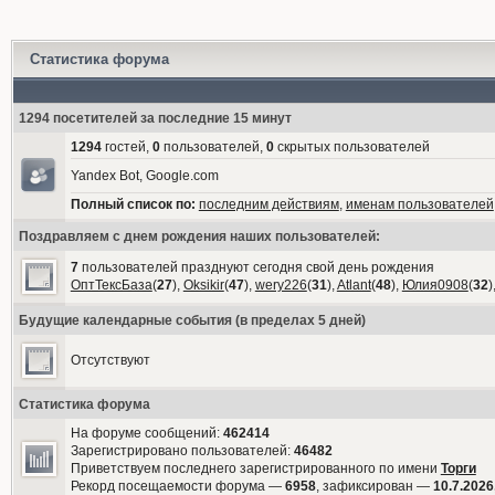
Статистика форума
1294 посетителей за последние 15 минут
1294
гостей,
0
пользователей,
0
скрытых пользователей
Yandex Bot, Google.com
Полный список по:
последним действиям
,
именам пользователей
Поздравляем с днем рождения наших пользователей:
7
пользователей празднуют сегодня свой день рождения
ОптТексБаза
(
27
),
Oksikir
(
47
),
wery226
(
31
),
Atlant
(
48
),
Юлия0908
(
32
)
Будущие календарные события (в пределах 5 дней)
Отсутствуют
Статистика форума
На форуме сообщений:
462414
Зарегистрировано пользователей:
46482
Приветствуем последнего зарегистрированного по имени
Торги
Рекорд посещаемости форума —
6958
, зафиксирован —
10.7.2026